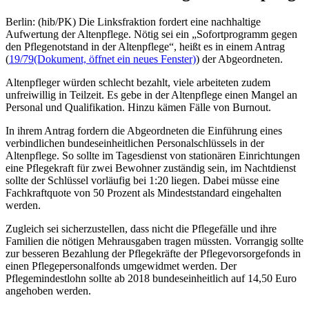
Berlin: (hib/PK) Die Linksfraktion fordert eine nachhaltige
Aufwertung der Altenpflege. Nötig sei ein „Sofortprogramm gegen
den Pflegenotstand in der Altenpflege“, heißt es in einem Antrag
(
19/79
(Dokument, öffnet ein neues Fenster)
) der Abgeordneten.
Altenpfleger würden schlecht bezahlt, viele arbeiteten zudem
unfreiwillig in Teilzeit. Es gebe in der Altenpflege einen Mangel an
Personal und Qualifikation. Hinzu kämen Fälle von Burnout.
In ihrem Antrag fordern die Abgeordneten die Einführung eines
verbindlichen bundeseinheitlichen Personalschlüssels in der
Altenpflege. So sollte im Tagesdienst von stationären Einrichtungen
eine Pflegekraft für zwei Bewohner zuständig sein, im Nachtdienst
sollte der Schlüssel vorläufig bei 1:20 liegen. Dabei müsse eine
Fachkraftquote von 50 Prozent als Mindeststandard eingehalten
werden.
Zugleich sei sicherzustellen, dass nicht die Pflegefälle und ihre
Familien die nötigen Mehrausgaben tragen müssten. Vorrangig sollte
zur besseren Bezahlung der Pflegekräfte der Pflegevorsorgefonds in
einen Pflegepersonalfonds umgewidmet werden. Der
Pflegemindestlohn sollte ab 2018 bundeseinheitlich auf 14,50 Euro
angehoben werden.