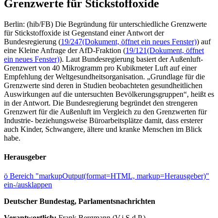
Grenzwerte für Stickstoffoxide
Berlin: (hib/FB) Die Begründung für unterschiedliche Grenzwerte
für Stickstoffoxide ist Gegenstand einer Antwort der
Bundesregierung (
19/247
(Dokument, öffnet ein neues Fenster)
) auf
eine Kleine Anfrage der AfD-Fraktion (
19/121
(Dokument, öffnet
ein neues Fenster)
). Laut Bundesregierung basiert der Außenluft-
Grenzwert von 40 Mikrogramm pro Kubikmeter Luft auf einer
Empfehlung der Weltgesundheitsorganisation. „Grundlage für die
Grenzwerte sind deren in Studien beobachteten gesundheitlichen
Auswirkungen auf die untersuchten Bevölkerungsgruppen“, heißt es
in der Antwort. Die Bundesregierung begründet den strengeren
Grenzwert für die Außenluft im Vergleich zu den Grenzwerten für
Industrie- beziehungsweise Büroarbeitsplätze damit, dass ersterer
auch Kinder, Schwangere, ältere und kranke Menschen im Blick
habe.
Herausgeber
ö
Bereich "markupOutput(format=HTML, markup=Herausgeber)"
ein-/ausklappen
Deutscher Bundestag, Parlamentsnachrichten
Verantwortlich:
Frank Bergmann (V.i.S.d.P.)