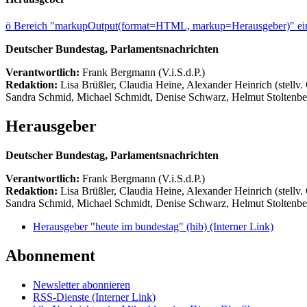
ö
Bereich "markupOutput(format=HTML, markup=Herausgeber)" ein
Deutscher Bundestag, Parlamentsnachrichten
Verantwortlich:
Frank Bergmann (V.i.S.d.P.)
Redaktion:
Lisa Brüßler, Claudia Heine, Alexander Heinrich (stellv.
Sandra Schmid, Michael Schmidt, Denise Schwarz, Helmut Stoltenbe
Herausgeber
Deutscher Bundestag, Parlamentsnachrichten
Verantwortlich:
Frank Bergmann (V.i.S.d.P.)
Redaktion:
Lisa Brüßler, Claudia Heine, Alexander Heinrich (stellv.
Sandra Schmid, Michael Schmidt, Denise Schwarz, Helmut Stoltenbe
Herausgeber "heute im bundestag" (hib)
(Interner Link)
Abonnement
Newsletter abonnieren
RSS-Dienste
(Interner Link)