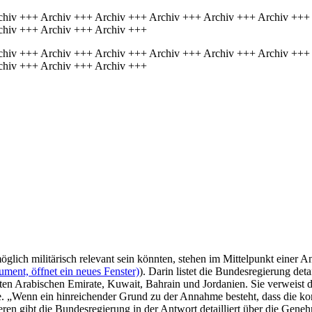
chiv +++ Archiv +++ Archiv +++ Archiv +++ Archiv +++ Archiv +++
chiv +++ Archiv +++ Archiv +++
chiv +++ Archiv +++ Archiv +++ Archiv +++ Archiv +++ Archiv +++
chiv +++ Archiv +++ Archiv +++
ich militärisch relevant sein könnten, stehen im Mittelpunkt einer A
ment, öffnet ein neues Fenster)
). Darin listet die Bundesregierung det
ten Arabischen Emirate, Kuwait, Bahrain und Jordanien. Sie verweist 
e. „Wenn ein hinreichender Grund zu der Annahme besteht, dass die ko
eren gibt die Bundesregierung in der Antwort detailliert über die Gen