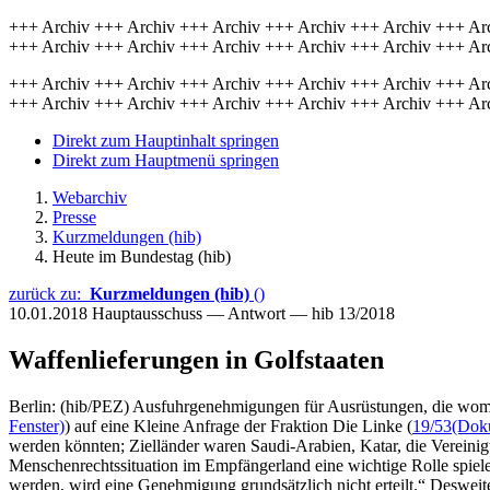
+++ Archiv +++ Archiv +++ Archiv +++ Archiv +++ Archiv +++ Ar
+++ Archiv +++ Archiv +++ Archiv +++ Archiv +++ Archiv +++ Ar
+++ Archiv +++ Archiv +++ Archiv +++ Archiv +++ Archiv +++ Ar
+++ Archiv +++ Archiv +++ Archiv +++ Archiv +++ Archiv +++ Ar
Direkt zum Hauptinhalt springen
Direkt zum Hauptmenü springen
Webarchiv
Presse
Kurzmeldungen (hib)
Heute im Bundestag (hib)
zurück zu:
Kurzmeldungen (hib)
()
10.01.2018
Hauptausschuss — Antwort — hib 13/2018
Waffenlieferungen in Golfstaaten
Berlin: (hib/PEZ) Ausfuhrgenehmigungen für Ausrüstungen, die womögl
Fenster)
) auf eine Kleine Anfrage der Fraktion Die Linke (
19/53
(Doku
werden könnten; Zielländer waren Saudi-Arabien, Katar, die Vereinig
Menschenrechtssituation im Empfängerland eine wichtige Rolle spiel
werden, wird eine Genehmigung grundsätzlich nicht erteilt.“ Desweit