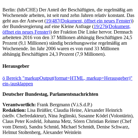
Berlin: (hib/CHE) Der Anteil der Beschäftigten, die regelmäßig am
Wochenende arbeiten, ist seit rund zehn Jahren relativ konstant. Das
geht aus der Antwort (
19/487
(Dokument, öffnet ein neues Fenster)
)
der Bundesregierung auf eine Kleine Anfrage (
19/276
(Dokument,
öffnet ein neues Fenster)
) der Fraktion Die Linke hervor. Demnach
arbeiteten 2016 von den 37 Millionen abhängig Beschäftigten 24,5
Prozent (9,1 Millionen) ständig beziehungsweise regelmäßig am
Wochenende. Im Jahr 2006 waren es von rund 33 Millionen
abhängig Beschäftigten 24,3 Prozent (7,9 Millionen).
Herausgeber
ö
Bereich "markupOutput(format=HTML, markup=Herausgeber)"
ein-/ausklappen
Deutscher Bundestag, Parlamentsnachrichten
Verantwortlich:
Frank Bergmann (V.i.S.d.P.)
Redaktion:
Lisa Brüßler, Claudia Heine, Alexander Heinrich
(stellv. Chefredakteur), Nina Jeglinski,
Susanne Ködel (Volontärin),
Claus Peter Kosfeld, Johanna Metz, Sören Christian Reimer (Chef
vom Dienst), Sandra Schmid, Michael Schmidt, Denise Schwarz,
Helmut Stoltenberg, Alexander Weinlein