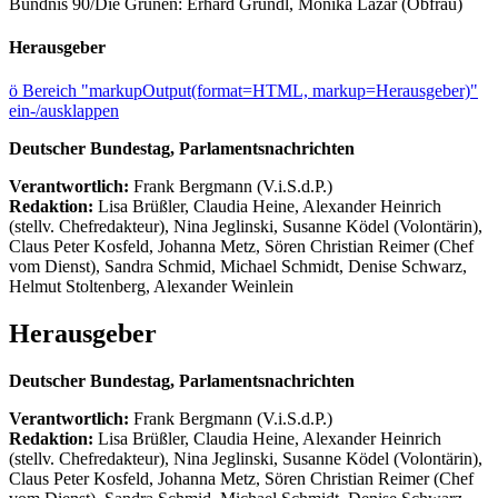
Bündnis 90/Die Grünen: Erhard Grundl, Monika Lazar (Obfrau)
Herausgeber
ö
Bereich "markupOutput(format=HTML, markup=Herausgeber)"
ein-/ausklappen
Deutscher Bundestag, Parlamentsnachrichten
Verantwortlich:
Frank Bergmann (V.i.S.d.P.)
Redaktion:
Lisa Brüßler, Claudia Heine, Alexander Heinrich
(stellv. Chefredakteur), Nina Jeglinski,
Susanne Ködel (Volontärin),
Claus Peter Kosfeld, Johanna Metz, Sören Christian Reimer (Chef
vom Dienst), Sandra Schmid, Michael Schmidt, Denise Schwarz,
Helmut Stoltenberg, Alexander Weinlein
Herausgeber
Deutscher Bundestag, Parlamentsnachrichten
Verantwortlich:
Frank Bergmann (V.i.S.d.P.)
Redaktion:
Lisa Brüßler, Claudia Heine, Alexander Heinrich
(stellv. Chefredakteur), Nina Jeglinski,
Susanne Ködel (Volontärin),
Claus Peter Kosfeld, Johanna Metz, Sören Christian Reimer (Chef