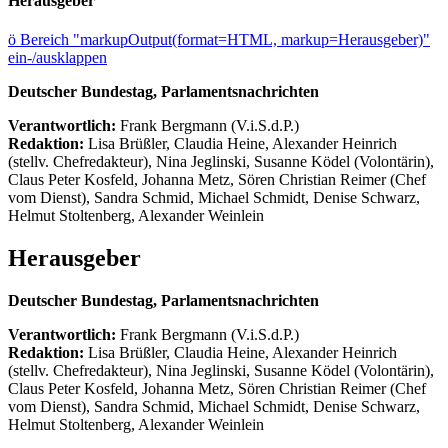
Herausgeber
ö
Bereich "markupOutput(format=HTML, markup=Herausgeber)"
ein-/ausklappen
Deutscher Bundestag, Parlamentsnachrichten
Verantwortlich:
Frank Bergmann (V.i.S.d.P.)
Redaktion:
Lisa Brüßler, Claudia Heine, Alexander Heinrich
(stellv. Chefredakteur), Nina Jeglinski,
Susanne Ködel (Volontärin),
Claus Peter Kosfeld, Johanna Metz, Sören Christian Reimer (Chef
vom Dienst), Sandra Schmid, Michael Schmidt, Denise Schwarz,
Helmut Stoltenberg, Alexander Weinlein
Herausgeber
Deutscher Bundestag, Parlamentsnachrichten
Verantwortlich:
Frank Bergmann (V.i.S.d.P.)
Redaktion:
Lisa Brüßler, Claudia Heine, Alexander Heinrich
(stellv. Chefredakteur), Nina Jeglinski,
Susanne Ködel (Volontärin),
Claus Peter Kosfeld, Johanna Metz, Sören Christian Reimer (Chef
vom Dienst), Sandra Schmid, Michael Schmidt, Denise Schwarz,
Helmut Stoltenberg, Alexander Weinlein