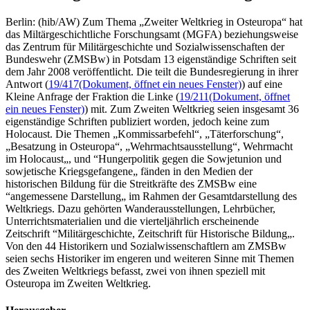
Berlin: (hib/AW) Zum Thema „Zweiter Weltkrieg in Osteuropa“ hat
das Miltärgeschichtliche Forschungsamt (MGFA) beziehungsweise
das Zentrum für Militärgeschichte und Sozialwissenschaften der
Bundeswehr (ZMSBw) in Potsdam 13 eigenständige Schriften seit
dem Jahr 2008 veröffentlicht. Die teilt die Bundesregierung in ihrer
Antwort (
19/417
(Dokument, öffnet ein neues Fenster)
) auf eine
Kleine Anfrage der Fraktion die Linke (
19/211
(Dokument, öffnet
ein neues Fenster)
) mit. Zum Zweiten Weltkrieg seien insgesamt 36
eigenständige Schriften publiziert worden, jedoch keine zum
Holocaust. Die Themen „Kommissarbefehl“, „Täterforschung“,
„Besatzung in Osteuropa“, „Wehrmachtsausstellung“, Wehrmacht
im Holocaust„, und “Hungerpolitik gegen die Sowjetunion und
sowjetische Kriegsgefangene„ fänden in den Medien der
historischen Bildung für die Streitkräfte des ZMSBw eine
“angemessene Darstellung„ im Rahmen der Gesamtdarstellung des
Weltkriegs. Dazu gehörten Wanderausstellungen, Lehrbücher,
Unterrichtsmaterialien und die vierteljährlich erscheinende
Zeitschrift “Militärgeschichte, Zeitschrift für Historische Bildung„.
Von den 44 Historikern und Sozialwissenschaftlern am ZMSBw
seien sechs Historiker im engeren und weiteren Sinne mit Themen
des Zweiten Weltkriegs befasst, zwei von ihnen speziell mit
Osteuropa im Zweiten Weltkrieg.