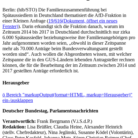
Berlin: (hib/STO) Die Familienzusammenführung bei
Spätaussiedlern in Deutschland thematisiert die AfD-Fraktion in
einer Kleinen Anfrage (
19/616
(Dokument, öffnet ein neues
Fenster)
). Darin erkundigt sich die Fraktion danach, warum im
Zeitraum 2014 bis 2017 in Deutschland durchschnittlich nur zirka
6.000 Spätaussiedler beziehungsweise ihre Familienangehörigen pro
Jahr aufgenommen worden seien, „obwohl in dieser Zeitspanne
mehr als 70.000 Anträge beim Bundesverwaltungsamt gestellt
worden sind“. Auch wollen die Abgeordneten wissen, mit welcher
Zeitspanne die in den GUS-Ländern lebenden Antragsteller rechnen
können, die für die Bearbeitung der im Zeitraum zwischen 2014 und
2017 gestellten Anträge erforderlich ist.
Herausgeber
ö
Bereich "markupOutput(format=HTML, markup=Herausgeber)"
ein-/ausklappen
Deutscher Bundestag, Parlamentsnachrichten
Verantwortlich:
Frank Bergmann (V.i.S.d.P.)
Redaktion:
Lisa Brüßler, Claudia Heine, Alexander Heinrich
(stellv. Chefredakteur), Nina Jeglinski,
Susanne Ködel (Volontärin),
Claus Peter Kosfeld, Johanna Metz, Sören Christian Reimer (Chef