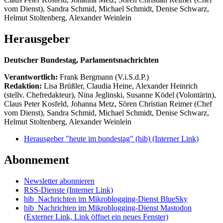
vom Dienst), Sandra Schmid, Michael Schmidt, Denise Schwarz,
Helmut Stoltenberg, Alexander Weinlein
Herausgeber
Deutscher Bundestag, Parlamentsnachrichten
Verantwortlich:
Frank Bergmann (V.i.S.d.P.)
Redaktion:
Lisa Brüßler, Claudia Heine, Alexander Heinrich
(stellv. Chefredakteur), Nina Jeglinski,
Susanne Ködel (Volontärin),
Claus Peter Kosfeld, Johanna Metz, Sören Christian Reimer (Chef
vom Dienst), Sandra Schmid, Michael Schmidt, Denise Schwarz,
Helmut Stoltenberg, Alexander Weinlein
Herausgeber "heute im bundestag" (hib)
(Interner Link)
Abonnement
Newsletter abonnieren
RSS-Dienste
(Interner Link)
hib_Nachrichten im Mikroblogging-Dienst BlueSky
hib_Nachrichten im Mikroblogging-Dienst Mastodon
(Externer Link, Link öffnet ein neues Fenster)