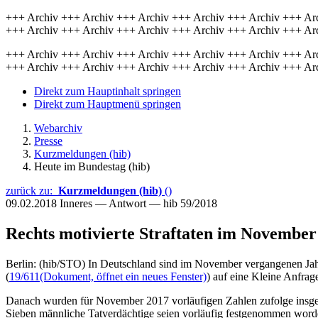
+++ Archiv +++ Archiv +++ Archiv +++ Archiv +++ Archiv +++ Ar
+++ Archiv +++ Archiv +++ Archiv +++ Archiv +++ Archiv +++ Ar
+++ Archiv +++ Archiv +++ Archiv +++ Archiv +++ Archiv +++ Ar
+++ Archiv +++ Archiv +++ Archiv +++ Archiv +++ Archiv +++ Ar
Direkt zum Hauptinhalt springen
Direkt zum Hauptmenü springen
Webarchiv
Presse
Kurzmeldungen (hib)
Heute im Bundestag (hib)
zurück zu:
Kurzmeldungen (hib)
()
09.02.2018
Inneres — Antwort — hib 59/2018
Rechts motivierte Straftaten im November
Berlin: (hib/STO) In Deutschland sind im November vergangenen Jahre
(
19/611
(Dokument, öffnet ein neues Fenster)
) auf eine Kleine Anfrag
Danach wurden für November 2017 vorläufigen Zahlen zufolge insgesam
Sieben männliche Tatverdächtige seien vorläufig festgenommen worden