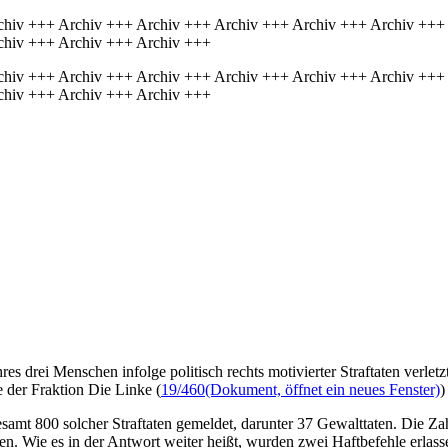
chiv +++ Archiv +++ Archiv +++ Archiv +++ Archiv +++ Archiv +++
chiv +++ Archiv +++ Archiv +++
chiv +++ Archiv +++ Archiv +++ Archiv +++ Archiv +++ Archiv +++
chiv +++ Archiv +++ Archiv +++
s drei Menschen infolge politisch rechts motivierter Straftaten verle
e der Fraktion Die Linke (
19/460
(Dokument, öffnet ein neues Fenster)
)
t 800 solcher Straftaten gemeldet, darunter 37 Gewalttaten. Die Zahl d
. Wie es in der Antwort weiter heißt, wurden zwei Haftbefehle erlass