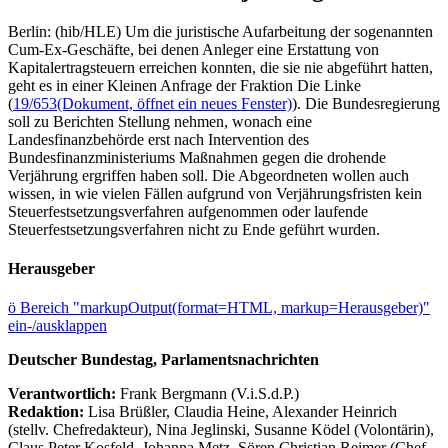
Berlin: (hib/HLE) Um die juristische Aufarbeitung der sogenannten
Cum-Ex-Geschäfte, bei denen Anleger eine Erstattung von
Kapitalertragsteuern erreichen konnten, die sie nie abgeführt hatten,
geht es in einer Kleinen Anfrage der Fraktion Die Linke
(
19/653
(Dokument, öffnet ein neues Fenster)
). Die Bundesregierung
soll zu Berichten Stellung nehmen, wonach eine
Landesfinanzbehörde erst nach Intervention des
Bundesfinanzministeriums Maßnahmen gegen die drohende
Verjährung ergriffen haben soll. Die Abgeordneten wollen auch
wissen, in wie vielen Fällen aufgrund von Verjährungsfristen kein
Steuerfestsetzungsverfahren aufgenommen oder laufende
Steuerfestsetzungsverfahren nicht zu Ende geführt wurden.
Herausgeber
ö
Bereich "markupOutput(format=HTML, markup=Herausgeber)"
ein-/ausklappen
Deutscher Bundestag, Parlamentsnachrichten
Verantwortlich:
Frank Bergmann (V.i.S.d.P.)
Redaktion:
Lisa Brüßler, Claudia Heine, Alexander Heinrich
(stellv. Chefredakteur), Nina Jeglinski,
Susanne Ködel (Volontärin),
Claus Peter Kosfeld, Johanna Metz, Sören Christian Reimer (Chef