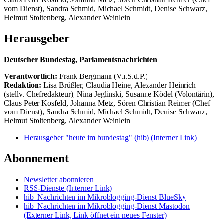
vom Dienst), Sandra Schmid, Michael Schmidt, Denise Schwarz,
Helmut Stoltenberg, Alexander Weinlein
Herausgeber
Deutscher Bundestag, Parlamentsnachrichten
Verantwortlich:
Frank Bergmann (V.i.S.d.P.)
Redaktion:
Lisa Brüßler, Claudia Heine, Alexander Heinrich
(stellv. Chefredakteur), Nina Jeglinski,
Susanne Ködel (Volontärin),
Claus Peter Kosfeld, Johanna Metz, Sören Christian Reimer (Chef
vom Dienst), Sandra Schmid, Michael Schmidt, Denise Schwarz,
Helmut Stoltenberg, Alexander Weinlein
Herausgeber "heute im bundestag" (hib)
(Interner Link)
Abonnement
Newsletter abonnieren
RSS-Dienste
(Interner Link)
hib_Nachrichten im Mikroblogging-Dienst BlueSky
hib_Nachrichten im Mikroblogging-Dienst Mastodon
(Externer Link, Link öffnet ein neues Fenster)