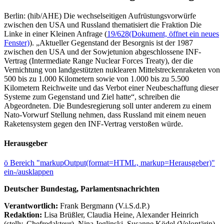
Berlin: (hib/AHE) Die wechselseitigen Aufrüstungsvorwürfe
zwischen den USA und Russland thematisiert die Fraktion Die
Linke in einer Kleinen Anfrage (
19/628
(Dokument, öffnet ein neues
Fenster)
). „Aktueller Gegenstand der Besorgnis ist der 1987
zwischen den USA und der Sowjetunion abgeschlossene INF-
Vertrag (Intermediate Range Nuclear Forces Treaty), der die
Vernichtung von landgestützten nuklearen Mittelstreckenraketen von
500 bis zu 1.000 Kilometern sowie von 1.000 bis zu 5.500
Kilometern Reichweite und das Verbot einer Neubeschaffung dieser
Systeme zum Gegenstand und Ziel hatte“, schreiben die
Abgeordneten. Die Bundesregierung soll unter anderem zu einem
Nato-Vorwurf Stellung nehmen, dass Russland mit einem neuen
Raketensystem gegen den INF-Vertrag verstoßen würde.
Herausgeber
ö
Bereich "markupOutput(format=HTML, markup=Herausgeber)"
ein-/ausklappen
Deutscher Bundestag, Parlamentsnachrichten
Verantwortlich:
Frank Bergmann (V.i.S.d.P.)
Redaktion:
Lisa Brüßler, Claudia Heine, Alexander Heinrich
(stellv. Chefredakteur), Nina Jeglinski,
Susanne Ködel (Volontärin),