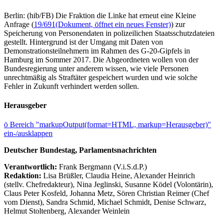
Berlin: (hib/FB) Die Fraktion die Linke hat erneut eine Kleine
Anfrage (
19/691
(Dokument, öffnet ein neues Fenster)
) zur
Speicherung von Personendaten in polizeilichen Staatsschutzdateien
gestellt. Hintergrund ist der Umgang mit Daten von
Demonstrationsteilnehmern im Rahmen des G-20-Gipfels in
Hamburg im Sommer 2017. Die Abgeordneten wollen von der
Bundesregierung unter anderem wissen, wie viele Personen
unrechtmäßig als Straftäter gespeichert wurden und wie solche
Fehler in Zukunft verhindert werden sollen.
Herausgeber
ö
Bereich "markupOutput(format=HTML, markup=Herausgeber)"
ein-/ausklappen
Deutscher Bundestag, Parlamentsnachrichten
Verantwortlich:
Frank Bergmann (V.i.S.d.P.)
Redaktion:
Lisa Brüßler, Claudia Heine, Alexander Heinrich
(stellv. Chefredakteur), Nina Jeglinski,
Susanne Ködel (Volontärin),
Claus Peter Kosfeld, Johanna Metz, Sören Christian Reimer (Chef
vom Dienst), Sandra Schmid, Michael Schmidt, Denise Schwarz,
Helmut Stoltenberg, Alexander Weinlein