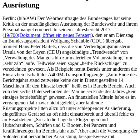
Ausrüstung
Berlin: (hib/AW) Der Wehrbeauftragte des Bundestages hat seine
Kritik an der unzulänglichen Ausrüstung der Bundeswehr und ihrem
Personalmangel erneuert. In seinem Jahresbericht 2017
(
19/700
(Dokument, öffnet ein neues Fenster)
), den er am Dienstag
an Bundestagspräsident Wolfgang Schäuble (CDU) übergab,
moniert Hans-Peter Bartels, dass die von Verteidigungsministerin
Ursula von der Leyen (CDU) angekündigte „Trendwende“ von
„Verwaltung des Mangels hin zur materiellen Vollausstattung“ nur
„sehr zäh“ laufe. Teilweise seien sogar „herbe Rückschläge“ zu
verzeichnen gewesen. Als Beispiele nennt Bartels unter anderem die
Einsatzbereitschaft der A400M-Transportflugzeuge: „Zum Ende des
Berichtsjahrs stand zeitweise keine der in Dienst gestellten 14
Maschinen für den Einsatz bereit“, heißt es in Bartels Bericht. Auch
von den sechs Unterseebooten der Marine sei Ende des Jahres „kein
einziges betriebsfähig“ gewesen. An finanziellen Mitteln habe es im
vergangenen Jahr zwar nicht gefehlt, aber laufende
Rüstungsprojekte litten allzu oft unter schleppender Auslieferung,
eingeführtes Gerät sei zu oft nicht einsatzbereit und überall fehle es
an Ersatzteilen. „So sah die Lage bei Flugzeugen und
Hubschraubern, Schiffen und U-Booten, bei Panzern und
Kraftfahrzeugen im Berichtsjahr aus.“ Aber auch die Versorgung der
Soldaten mit persönlicher Ausrüstung, beispielsweise mit