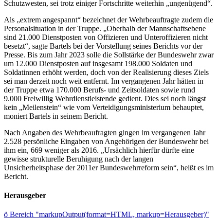
Schutzwesten, sei trotz einiger Fortschritte weiterhin „ungenügend“.
Als „extrem angespannt“ bezeichnet der Wehrbeauftragte zudem die
Personalsituation in der Truppe. „Oberhalb der Mannschaftsebene
sind 21.000 Dienstposten von Offizieren und Unteroffizieren nicht
besetzt“, sagte Bartels bei der Vorstellung seines Berichts vor der
Presse. Bis zum Jahr 2023 solle die Sollstärke der Bundeswehr zwar
um 12.000 Dienstposten auf insgesamt 198.000 Soldaten und
Soldatinnen erhöht werden, doch von der Realisierung dieses Ziels
sei man derzeit noch weit entfernt. Im vergangenen Jahr hätten in
der Truppe etwa 170.000 Berufs- und Zeitsoldaten sowie rund
9.000 Freiwillig Wehrdienstleistende gedient. Dies sei noch längst
kein „Meilenstein“ wie vom Verteidigungsministerium behauptet,
moniert Bartels in seinem Bericht.
Nach Angaben des Wehrbeaufragten gingen im vergangenen Jahr
2.528 persönliche Eingaben von Angehörigen der Bundeswehr bei
ihm ein, 669 weniger als 2016. „Ursächlich hierfür dürfte eine
gewisse strukturelle Beruhigung nach der langen
Unsicherheitsphase der 2011er Bundeswehrreform sein“, heißt es im
Bericht.
Herausgeber
ö
Bereich "markupOutput(format=HTML, markup=Herausgeber)"