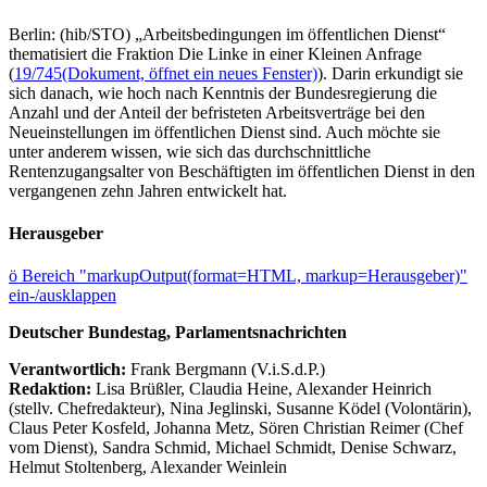
Berlin: (hib/STO) „Arbeitsbedingungen im öffentlichen Dienst“
thematisiert die Fraktion Die Linke in einer Kleinen Anfrage
(
19/745
(Dokument, öffnet ein neues Fenster)
). Darin erkundigt sie
sich danach, wie hoch nach Kenntnis der Bundesregierung die
Anzahl und der Anteil der befristeten Arbeitsverträge bei den
Neueinstellungen im öffentlichen Dienst sind. Auch möchte sie
unter anderem wissen, wie sich das durchschnittliche
Rentenzugangsalter von Beschäftigten im öffentlichen Dienst in den
vergangenen zehn Jahren entwickelt hat.
Herausgeber
ö
Bereich "markupOutput(format=HTML, markup=Herausgeber)"
ein-/ausklappen
Deutscher Bundestag, Parlamentsnachrichten
Verantwortlich:
Frank Bergmann (V.i.S.d.P.)
Redaktion:
Lisa Brüßler, Claudia Heine, Alexander Heinrich
(stellv. Chefredakteur), Nina Jeglinski,
Susanne Ködel (Volontärin),
Claus Peter Kosfeld, Johanna Metz, Sören Christian Reimer (Chef
vom Dienst), Sandra Schmid, Michael Schmidt, Denise Schwarz,
Helmut Stoltenberg, Alexander Weinlein