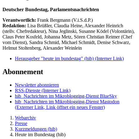
Deutscher Bundestag, Parlamentsnachrichten
Verantwortlich:
Frank Bergmann (V.i.S.d.P.)
Redaktion:
Lisa Brüßler, Claudia Heine, Alexander Heinrich
(stellv. Chefredakteur), Nina Jeglinski,
Susanne Ködel (Volontärin),
Claus Peter Kosfeld, Johanna Metz, Sören Christian Reimer (Chef
vom Dienst), Sandra Schmid, Michael Schmidt, Denise Schwarz,
Helmut Stoltenberg, Alexander Weinlein
Herausgeber "heute im bundestag" (hib)
(Interner Link)
Abonnement
Newsletter abonnieren
RSS-Dienste
(Interner Link)
hib_Nachrichten im Mikroblogging-Dienst BlueSky
hib_Nachrichten im Mikroblogging-Dienst Mastodon
(Externer Link, Link öffnet ein neues Fenster)
Webarchiv
Presse
Kurzmeldungen (hib)
Heute im Bundestag (hib)