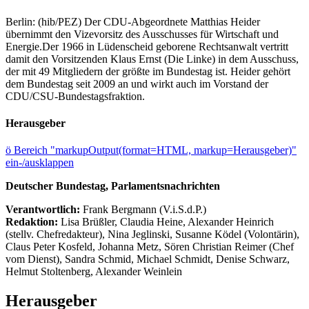
Berlin: (hib/PEZ) Der CDU-Abgeordnete Matthias Heider
übernimmt den Vizevorsitz des Ausschusses für Wirtschaft und
Energie.Der 1966 in Lüdenscheid geborene Rechtsanwalt vertritt
damit den Vorsitzenden Klaus Ernst (Die Linke) in dem Ausschuss,
der mit 49 Mitgliedern der größte im Bundestag ist. Heider gehört
dem Bundestag seit 2009 an und wirkt auch im Vorstand der
CDU/CSU-Bundestagsfraktion.
Herausgeber
ö
Bereich "markupOutput(format=HTML, markup=Herausgeber)"
ein-/ausklappen
Deutscher Bundestag, Parlamentsnachrichten
Verantwortlich:
Frank Bergmann (V.i.S.d.P.)
Redaktion:
Lisa Brüßler, Claudia Heine, Alexander Heinrich
(stellv. Chefredakteur), Nina Jeglinski,
Susanne Ködel (Volontärin),
Claus Peter Kosfeld, Johanna Metz, Sören Christian Reimer (Chef
vom Dienst), Sandra Schmid, Michael Schmidt, Denise Schwarz,
Helmut Stoltenberg, Alexander Weinlein
Herausgeber