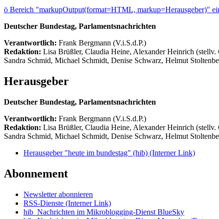
ö
Bereich "markupOutput(format=HTML, markup=Herausgeber)" ein
Deutscher Bundestag, Parlamentsnachrichten
Verantwortlich:
Frank Bergmann (V.i.S.d.P.)
Redaktion:
Lisa Brüßler, Claudia Heine, Alexander Heinrich (stellv.
Sandra Schmid, Michael Schmidt, Denise Schwarz, Helmut Stoltenbe
Herausgeber
Deutscher Bundestag, Parlamentsnachrichten
Verantwortlich:
Frank Bergmann (V.i.S.d.P.)
Redaktion:
Lisa Brüßler, Claudia Heine, Alexander Heinrich (stellv.
Sandra Schmid, Michael Schmidt, Denise Schwarz, Helmut Stoltenbe
Herausgeber "heute im bundestag" (hib)
(Interner Link)
Abonnement
Newsletter abonnieren
RSS-Dienste
(Interner Link)
hib_Nachrichten im Mikroblogging-Dienst BlueSky