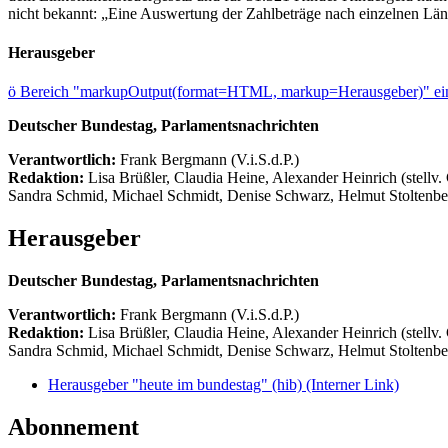
nicht bekannt: „Eine Auswertung der Zahlbeträge nach einzelnen Länd
Herausgeber
ö
Bereich "markupOutput(format=HTML, markup=Herausgeber)" ein
Deutscher Bundestag, Parlamentsnachrichten
Verantwortlich:
Frank Bergmann (V.i.S.d.P.)
Redaktion:
Lisa Brüßler, Claudia Heine, Alexander Heinrich (stellv.
Sandra Schmid, Michael Schmidt, Denise Schwarz, Helmut Stoltenbe
Herausgeber
Deutscher Bundestag, Parlamentsnachrichten
Verantwortlich:
Frank Bergmann (V.i.S.d.P.)
Redaktion:
Lisa Brüßler, Claudia Heine, Alexander Heinrich (stellv.
Sandra Schmid, Michael Schmidt, Denise Schwarz, Helmut Stoltenbe
Herausgeber "heute im bundestag" (hib)
(Interner Link)
Abonnement