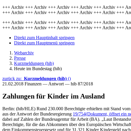
+++ Archiv +++ Archiv +++ Archiv +++ Archiv +++ Archiv +++ Ar
+++ Archiv +++ Archiv +++ Archiv +++ Archiv +++ Archiv +++ Ar
+++ Archiv +++ Archiv +++ Archiv +++ Archiv +++ Archiv +++ Ar
+++ Archiv +++ Archiv +++ Archiv +++ Archiv +++ Archiv +++ Ar
Direkt zum Hauptinhalt springen
Direkt zum Hauptmenü springen
Webarchiv
Presse
Kurzmeldungen (hib)
Heute im Bundestag (hib)
zurück zu:
Kurzmeldungen (hib)
()
21.02.2018
Finanzen — Antwort — hib 87/2018
Zahlungen für Kinder im Ausland
Berlin: (hib/HLE) Rund 230.000 Berechtigte erhielten mit Stand vo
aus der Antwort der Bundesregierung
19/754
(Dokument, öffnet ein n
dabei auf Zahlen der Bundesagentur für Arbeit (BA). „Laut Bestandss
Berechtigte, für die das Abkommen über den Europäischen Wirtscha
dem Einkommensteuergesetz und für 31.321 Kinder Kindergeld nach d