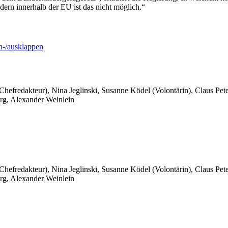
ern innerhalb der EU ist das nicht möglich.“
-/ausklappen
 Chefredakteur), Nina Jeglinski,
Susanne Ködel (Volontärin),
Claus Pet
rg, Alexander Weinlein
 Chefredakteur), Nina Jeglinski,
Susanne Ködel (Volontärin),
Claus Pet
rg, Alexander Weinlein