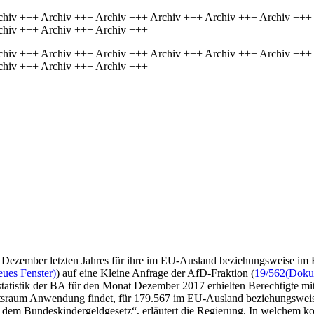
chiv +++ Archiv +++ Archiv +++ Archiv +++ Archiv +++ Archiv +++
chiv +++ Archiv +++ Archiv +++
chiv +++ Archiv +++ Archiv +++ Archiv +++ Archiv +++ Archiv +++
chiv +++ Archiv +++ Archiv +++
m Dezember letzten Jahres für ihre im EU-Ausland beziehungsweise im 
eues Fenster)
) auf eine Kleine Anfrage der AfD-Fraktion (
19/562
(Dokum
tatistik der BA für den Monat Dezember 2017 erhielten Berechtigte mi
ftsraum Anwendung findet, für 179.567 im EU-Ausland beziehungsweis
em Bundeskindergeldgesetz“, erläutert die Regierung. In welchem konk