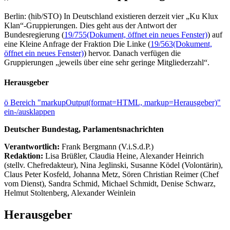
Berlin: (hib/STO) In Deutschland existieren derzeit vier „Ku Klux
Klan“-Gruppierungen. Dies geht aus der Antwort der
Bundesregierung (
19/755
(Dokument, öffnet ein neues Fenster)
) auf
eine Kleine Anfrage der Fraktion Die Linke (
19/563
(Dokument,
öffnet ein neues Fenster)
) hervor. Danach verfügen die
Gruppierungen „jeweils über eine sehr geringe Mitgliederzahl“.
Herausgeber
ö
Bereich "markupOutput(format=HTML, markup=Herausgeber)"
ein-/ausklappen
Deutscher Bundestag, Parlamentsnachrichten
Verantwortlich:
Frank Bergmann (V.i.S.d.P.)
Redaktion:
Lisa Brüßler, Claudia Heine, Alexander Heinrich
(stellv. Chefredakteur), Nina Jeglinski,
Susanne Ködel (Volontärin),
Claus Peter Kosfeld, Johanna Metz, Sören Christian Reimer (Chef
vom Dienst), Sandra Schmid, Michael Schmidt, Denise Schwarz,
Helmut Stoltenberg, Alexander Weinlein
Herausgeber