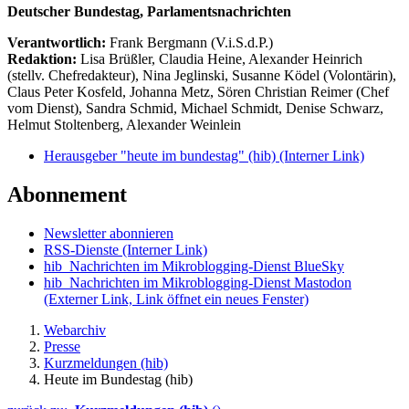
Deutscher Bundestag, Parlamentsnachrichten
Verantwortlich:
Frank Bergmann (V.i.S.d.P.)
Redaktion:
Lisa Brüßler, Claudia Heine, Alexander Heinrich
(stellv. Chefredakteur), Nina Jeglinski,
Susanne Ködel (Volontärin),
Claus Peter Kosfeld, Johanna Metz, Sören Christian Reimer (Chef
vom Dienst), Sandra Schmid, Michael Schmidt, Denise Schwarz,
Helmut Stoltenberg, Alexander Weinlein
Herausgeber "heute im bundestag" (hib)
(Interner Link)
Abonnement
Newsletter abonnieren
RSS-Dienste
(Interner Link)
hib_Nachrichten im Mikroblogging-Dienst BlueSky
hib_Nachrichten im Mikroblogging-Dienst Mastodon
(Externer Link, Link öffnet ein neues Fenster)
Webarchiv
Presse
Kurzmeldungen (hib)
Heute im Bundestag (hib)