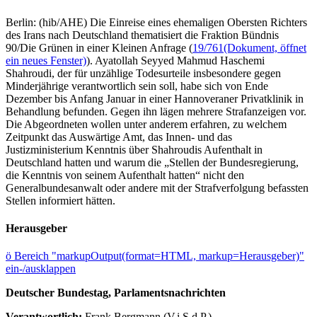
Berlin: (hib/AHE) Die Einreise eines ehemaligen Obersten Richters
des Irans nach Deutschland thematisiert die Fraktion Bündnis
90/Die Grünen in einer Kleinen Anfrage (
19/761
(Dokument, öffnet
ein neues Fenster)
). Ayatollah Seyyed Mahmud Haschemi
Shahroudi, der für unzählige Todesurteile insbesondere gegen
Minderjährige verantwortlich sein soll, habe sich von Ende
Dezember bis Anfang Januar in einer Hannoveraner Privatklinik in
Behandlung befunden. Gegen ihn lägen mehrere Strafanzeigen vor.
Die Abgeordneten wollen unter anderem erfahren, zu welchem
Zeitpunkt das Auswärtige Amt, das Innen- und das
Justizministerium Kenntnis über Shahroudis Aufenthalt in
Deutschland hatten und warum die „Stellen der Bundesregierung,
die Kenntnis von seinem Aufenthalt hatten“ nicht den
Generalbundesanwalt oder andere mit der Strafverfolgung befassten
Stellen informiert hätten.
Herausgeber
ö
Bereich "markupOutput(format=HTML, markup=Herausgeber)"
ein-/ausklappen
Deutscher Bundestag, Parlamentsnachrichten
Verantwortlich:
Frank Bergmann (V.i.S.d.P.)