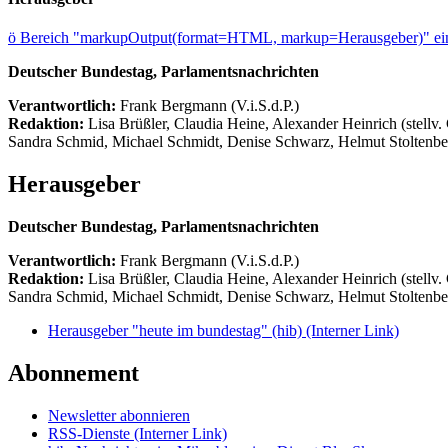
ö
Bereich "markupOutput(format=HTML, markup=Herausgeber)" ein
Deutscher Bundestag, Parlamentsnachrichten
Verantwortlich:
Frank Bergmann (V.i.S.d.P.)
Redaktion:
Lisa Brüßler, Claudia Heine, Alexander Heinrich (stellv.
Sandra Schmid, Michael Schmidt, Denise Schwarz, Helmut Stoltenbe
Herausgeber
Deutscher Bundestag, Parlamentsnachrichten
Verantwortlich:
Frank Bergmann (V.i.S.d.P.)
Redaktion:
Lisa Brüßler, Claudia Heine, Alexander Heinrich (stellv.
Sandra Schmid, Michael Schmidt, Denise Schwarz, Helmut Stoltenbe
Herausgeber "heute im bundestag" (hib)
(Interner Link)
Abonnement
Newsletter abonnieren
RSS-Dienste
(Interner Link)