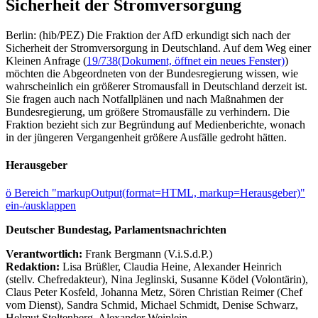
Sicherheit der Stromversorgung
Berlin: (hib/PEZ) Die Fraktion der AfD erkundigt sich nach der
Sicherheit der Stromversorgung in Deutschland. Auf dem Weg einer
Kleinen Anfrage (
19/738
(Dokument, öffnet ein neues Fenster)
)
möchten die Abgeordneten von der Bundesregierung wissen, wie
wahrscheinlich ein größerer Stromausfall in Deutschland derzeit ist.
Sie fragen auch nach Notfallplänen und nach Maßnahmen der
Bundesregierung, um größere Stromausfälle zu verhindern. Die
Fraktion bezieht sich zur Begründung auf Medienberichte, wonach
in der jüngeren Vergangenheit größere Ausfälle gedroht hätten.
Herausgeber
ö
Bereich "markupOutput(format=HTML, markup=Herausgeber)"
ein-/ausklappen
Deutscher Bundestag, Parlamentsnachrichten
Verantwortlich:
Frank Bergmann (V.i.S.d.P.)
Redaktion:
Lisa Brüßler, Claudia Heine, Alexander Heinrich
(stellv. Chefredakteur), Nina Jeglinski,
Susanne Ködel (Volontärin),
Claus Peter Kosfeld, Johanna Metz, Sören Christian Reimer (Chef
vom Dienst), Sandra Schmid, Michael Schmidt, Denise Schwarz,
Helmut Stoltenberg, Alexander Weinlein