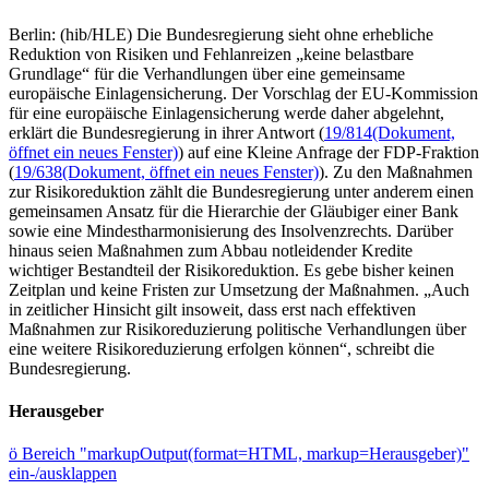
Berlin: (hib/HLE) Die Bundesregierung sieht ohne erhebliche
Reduktion von Risiken und Fehlanreizen „keine belastbare
Grundlage“ für die Verhandlungen über eine gemeinsame
europäische Einlagensicherung. Der Vorschlag der EU-Kommission
für eine europäische Einlagensicherung werde daher abgelehnt,
erklärt die Bundesregierung in ihrer Antwort (
19/814
(Dokument,
öffnet ein neues Fenster)
) auf eine Kleine Anfrage der FDP-Fraktion
(
19/638
(Dokument, öffnet ein neues Fenster)
). Zu den Maßnahmen
zur Risikoreduktion zählt die Bundesregierung unter anderem einen
gemeinsamen Ansatz für die Hierarchie der Gläubiger einer Bank
sowie eine Mindestharmonisierung des Insolvenzrechts. Darüber
hinaus seien Maßnahmen zum Abbau notleidender Kredite
wichtiger Bestandteil der Risikoreduktion. Es gebe bisher keinen
Zeitplan und keine Fristen zur Umsetzung der Maßnahmen. „Auch
in zeitlicher Hinsicht gilt insoweit, dass erst nach effektiven
Maßnahmen zur Risikoreduzierung politische Verhandlungen über
eine weitere Risikoreduzierung erfolgen können“, schreibt die
Bundesregierung.
Herausgeber
ö
Bereich "markupOutput(format=HTML, markup=Herausgeber)"
ein-/ausklappen