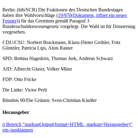
Berlin: (hib/SCR) Die Fraktionen des Deutschen Bundestages
haben ihre Wahlvorschläge (
19/970
(Dokument, öffnet ein neues
Fenster)
) für das Gremium gemäß Paragraf 3
Bundesschuldenwesengesetz vorgelegt. Die Wahl ist für Donnerstag
vorgesehen.
CDU/CSU: Norbert Brackmann, Klaus-Dieter Gröhler, Fritz
Güntzler, Patricia Lips, Alois Rainer
SPD: Bettina Hagedorn, Thomas Jurk, Andreas Schwarz
AfD: Albrecht Glaser, Volker Münz
FDP: Otto Fricke
Die Linke: Victor Perli
Bündnis 90/Die Grünen: Sven-Christian Kindler
Herausgeber
ö
Bereich "markupOutput(format=HTML, markup=Herausgeber)"
ein-/ausklappen