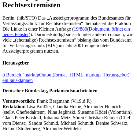
Rechtsextremisten
Berlin: (hib/STO) Das „Aussteigerprogramm des Bundesamtes für
Verfassungsschutz für Rechtsextremisten“ thematisiert die Fraktion
Die Linke in einer Kleinen Anfrage (
19/880
(Dokument, öffnet ein
neues Fenster)
). Darin erkundigt sie sich unter anderem danach, wie
viele „(ehemalige) Rechtsextremisten“ bislang das vom Bundesamt
für Verfassungsschutz (BfV) im Jahr 2001 eingerichtete
Aussteigerprogramm nutzten.
Herausgeber
ö
Bereich "markupOutput(format=HTML, markup=Herausgeber)"
ein-/ausklappen
Deutscher Bundestag, Parlamentsnachrichten
Verantwortlich:
Frank Bergmann (V.i.S.d.P.)
Redaktion:
Lisa Brüßler, Claudia Heine, Alexander Heinrich
(stellv. Chefredakteur), Nina Jeglinski,
Susanne Ködel (Volontärin),
Claus Peter Kosfeld, Johanna Metz, Sören Christian Reimer (Chef
vom Dienst), Sandra Schmid, Michael Schmidt, Denise Schwarz,
Helmut Stoltenberg, Alexander Weinlein