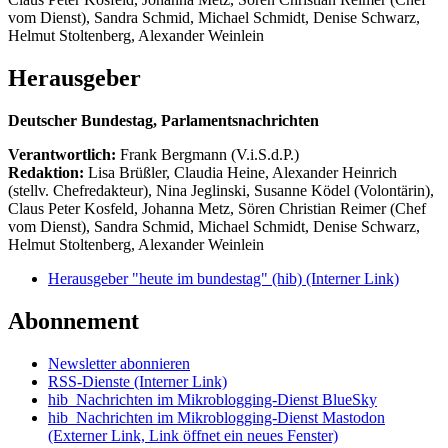
vom Dienst), Sandra Schmid, Michael Schmidt, Denise Schwarz,
Helmut Stoltenberg, Alexander Weinlein
Herausgeber
Deutscher Bundestag, Parlamentsnachrichten
Verantwortlich:
Frank Bergmann (V.i.S.d.P.)
Redaktion:
Lisa Brüßler, Claudia Heine, Alexander Heinrich
(stellv. Chefredakteur), Nina Jeglinski,
Susanne Ködel (Volontärin),
Claus Peter Kosfeld, Johanna Metz, Sören Christian Reimer (Chef
vom Dienst), Sandra Schmid, Michael Schmidt, Denise Schwarz,
Helmut Stoltenberg, Alexander Weinlein
Herausgeber "heute im bundestag" (hib)
(Interner Link)
Abonnement
Newsletter abonnieren
RSS-Dienste
(Interner Link)
hib_Nachrichten im Mikroblogging-Dienst BlueSky
hib_Nachrichten im Mikroblogging-Dienst Mastodon
(Externer Link, Link öffnet ein neues Fenster)