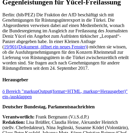
Gegenleistungen für Yücel-Freilassung
Berlin: (hib/PEZ) Die Fraktion der AfD beschäftigt sich mit
Genehmigungen für Rüstungsgüterexport in die Türkei. Die
Abgeordneten verweisen dabei auf einen Medienbericht, wonach
die Bundesregierung im Ausgleich zur Freilassung des Journalisten
Deniz Yücel ein Angebot zum Aufrüsten türkischer „Leopard“-
Panzer abgegeben habe. In einer Kleinen Anfrage
(
19/901
(Dokument, öffnet ein neues Fenster)
) möchten sie wissen,
ob die Ausfuhrgenehmigungen für den Konzern Rheinmetall zur
Lieferung von Rüstungsgütern in die Türkei zwischenzeitlich erteilt
worden sind. Sie fragen auch nach Genehmigungen für andere
Rüstungsfirmen seit dem 24. September 2017.
Herausgeber
ö
Bereich "markupOutput(format=HTML, markup=Herausgeber)"
ein-/ausklappen
Deutscher Bundestag, Parlamentsnachrichten
Verantwortlich:
Frank Bergmann (V.i.S.d.P.)
Redaktion:
Lisa Brüßler, Claudia Heine, Alexander Heinrich
(stellv. Chefredakteur), Nina Jeglinski,
Susanne Ködel (Volontärin),
Claus Peter Kosfeld, Johanna Metz, Sören Christian Reimer (Chef