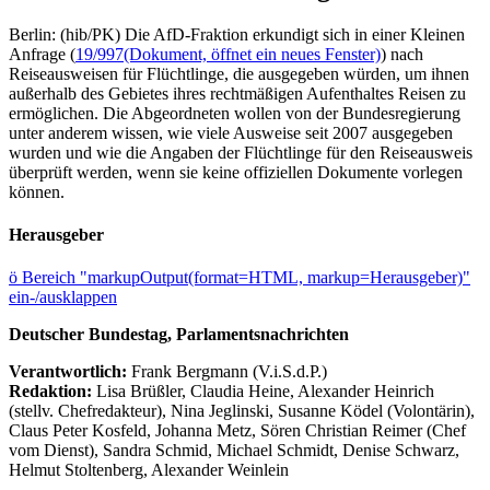
Berlin: (hib/PK) Die AfD-Fraktion erkundigt sich in einer Kleinen
Anfrage (
19/997
(Dokument, öffnet ein neues Fenster)
) nach
Reiseausweisen für Flüchtlinge, die ausgegeben würden, um ihnen
außerhalb des Gebietes ihres rechtmäßigen Aufenthaltes Reisen zu
ermöglichen. Die Abgeordneten wollen von der Bundesregierung
unter anderem wissen, wie viele Ausweise seit 2007 ausgegeben
wurden und wie die Angaben der Flüchtlinge für den Reiseausweis
überprüft werden, wenn sie keine offiziellen Dokumente vorlegen
können.
Herausgeber
ö
Bereich "markupOutput(format=HTML, markup=Herausgeber)"
ein-/ausklappen
Deutscher Bundestag, Parlamentsnachrichten
Verantwortlich:
Frank Bergmann (V.i.S.d.P.)
Redaktion:
Lisa Brüßler, Claudia Heine, Alexander Heinrich
(stellv. Chefredakteur), Nina Jeglinski,
Susanne Ködel (Volontärin),
Claus Peter Kosfeld, Johanna Metz, Sören Christian Reimer (Chef
vom Dienst), Sandra Schmid, Michael Schmidt, Denise Schwarz,
Helmut Stoltenberg, Alexander Weinlein