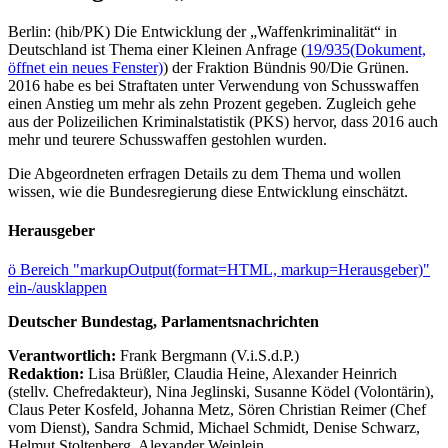
Berlin: (hib/PK) Die Entwicklung der „Waffenkriminalität“ in
Deutschland ist Thema einer Kleinen Anfrage (
19/935
(Dokument,
öffnet ein neues Fenster)
) der Fraktion Bündnis 90/Die Grünen.
2016 habe es bei Straftaten unter Verwendung von Schusswaffen
einen Anstieg um mehr als zehn Prozent gegeben. Zugleich gehe
aus der Polizeilichen Kriminalstatistik (PKS) hervor, dass 2016 auch
mehr und teurere Schusswaffen gestohlen wurden.
Die Abgeordneten erfragen Details zu dem Thema und wollen
wissen, wie die Bundesregierung diese Entwicklung einschätzt.
Herausgeber
ö
Bereich "markupOutput(format=HTML, markup=Herausgeber)"
ein-/ausklappen
Deutscher Bundestag, Parlamentsnachrichten
Verantwortlich:
Frank Bergmann (V.i.S.d.P.)
Redaktion:
Lisa Brüßler, Claudia Heine, Alexander Heinrich
(stellv. Chefredakteur), Nina Jeglinski,
Susanne Ködel (Volontärin),
Claus Peter Kosfeld, Johanna Metz, Sören Christian Reimer (Chef
vom Dienst), Sandra Schmid, Michael Schmidt, Denise Schwarz,
Helmut Stoltenberg, Alexander Weinlein