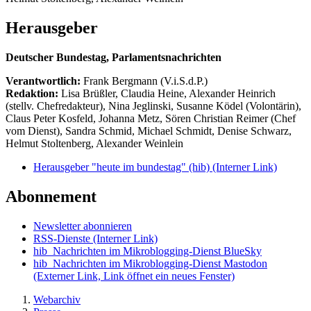
Herausgeber
Deutscher Bundestag, Parlamentsnachrichten
Verantwortlich:
Frank Bergmann (V.i.S.d.P.)
Redaktion:
Lisa Brüßler, Claudia Heine, Alexander Heinrich
(stellv. Chefredakteur), Nina Jeglinski,
Susanne Ködel (Volontärin),
Claus Peter Kosfeld, Johanna Metz, Sören Christian Reimer (Chef
vom Dienst), Sandra Schmid, Michael Schmidt, Denise Schwarz,
Helmut Stoltenberg, Alexander Weinlein
Herausgeber "heute im bundestag" (hib)
(Interner Link)
Abonnement
Newsletter abonnieren
RSS-Dienste
(Interner Link)
hib_Nachrichten im Mikroblogging-Dienst BlueSky
hib_Nachrichten im Mikroblogging-Dienst Mastodon
(Externer Link, Link öffnet ein neues Fenster)
Webarchiv