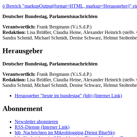
ö
Bereich "markupOutput(format=HTML, markup=Herausgeber)" ein
Deutscher Bundestag, Parlamentsnachrichten
Verantwortlich:
Frank Bergmann (V.i.S.d.P.)
Redaktion:
Lisa Brüßler, Claudia Heine, Alexander Heinrich (stellv.
Sandra Schmid, Michael Schmidt, Denise Schwarz, Helmut Stoltenbe
Herausgeber
Deutscher Bundestag, Parlamentsnachrichten
Verantwortlich:
Frank Bergmann (V.i.S.d.P.)
Redaktion:
Lisa Brüßler, Claudia Heine, Alexander Heinrich (stellv.
Sandra Schmid, Michael Schmidt, Denise Schwarz, Helmut Stoltenbe
Herausgeber "heute im bundestag" (hib)
(Interner Link)
Abonnement
Newsletter abonnieren
RSS-Dienste
(Interner Link)
hib_Nachrichten im Mikroblogging-Dienst BlueSky