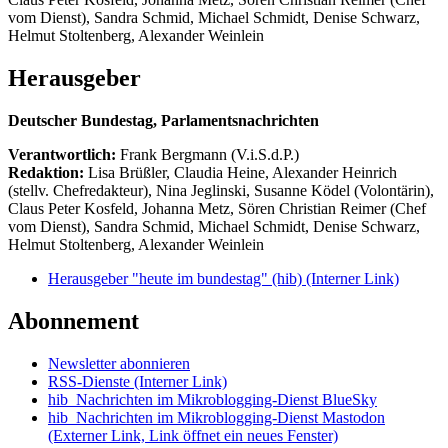
vom Dienst), Sandra Schmid, Michael Schmidt, Denise Schwarz,
Helmut Stoltenberg, Alexander Weinlein
Herausgeber
Deutscher Bundestag, Parlamentsnachrichten
Verantwortlich:
Frank Bergmann (V.i.S.d.P.)
Redaktion:
Lisa Brüßler, Claudia Heine, Alexander Heinrich
(stellv. Chefredakteur), Nina Jeglinski,
Susanne Ködel (Volontärin),
Claus Peter Kosfeld, Johanna Metz, Sören Christian Reimer (Chef
vom Dienst), Sandra Schmid, Michael Schmidt, Denise Schwarz,
Helmut Stoltenberg, Alexander Weinlein
Herausgeber "heute im bundestag" (hib)
(Interner Link)
Abonnement
Newsletter abonnieren
RSS-Dienste
(Interner Link)
hib_Nachrichten im Mikroblogging-Dienst BlueSky
hib_Nachrichten im Mikroblogging-Dienst Mastodon
(Externer Link, Link öffnet ein neues Fenster)