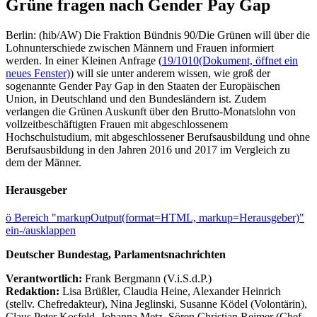
Grüne fragen nach Gender Pay Gap
Berlin: (hib/AW) Die Fraktion Bündnis 90/Die Grünen will über die
Lohnunterschiede zwischen Männern und Frauen informiert
werden. In einer Kleinen Anfrage (
19/1010
(Dokument, öffnet ein
neues Fenster)
) will sie unter anderem wissen, wie groß der
sogenannte Gender Pay Gap in den Staaten der Europäischen
Union, in Deutschland und den Bundesländern ist. Zudem
verlangen die Grünen Auskunft über den Brutto-Monatslohn von
vollzeitbeschäftigten Frauen mit abgeschlossenem
Hochschulstudium, mit abgeschlossener Berufsausbildung und ohne
Berufsausbildung in den Jahren 2016 und 2017 im Vergleich zu
dem der Männer.
Herausgeber
ö
Bereich "markupOutput(format=HTML, markup=Herausgeber)"
ein-/ausklappen
Deutscher Bundestag, Parlamentsnachrichten
Verantwortlich:
Frank Bergmann (V.i.S.d.P.)
Redaktion:
Lisa Brüßler, Claudia Heine, Alexander Heinrich
(stellv. Chefredakteur), Nina Jeglinski,
Susanne Ködel (Volontärin),
Claus Peter Kosfeld, Johanna Metz, Sören Christian Reimer (Chef