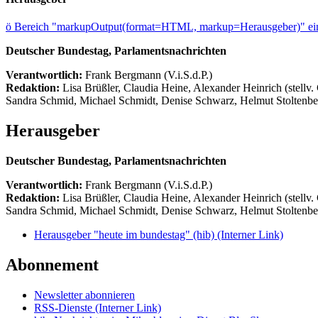
ö
Bereich "markupOutput(format=HTML, markup=Herausgeber)" ein
Deutscher Bundestag, Parlamentsnachrichten
Verantwortlich:
Frank Bergmann (V.i.S.d.P.)
Redaktion:
Lisa Brüßler, Claudia Heine, Alexander Heinrich (stellv.
Sandra Schmid, Michael Schmidt, Denise Schwarz, Helmut Stoltenbe
Herausgeber
Deutscher Bundestag, Parlamentsnachrichten
Verantwortlich:
Frank Bergmann (V.i.S.d.P.)
Redaktion:
Lisa Brüßler, Claudia Heine, Alexander Heinrich (stellv.
Sandra Schmid, Michael Schmidt, Denise Schwarz, Helmut Stoltenbe
Herausgeber "heute im bundestag" (hib)
(Interner Link)
Abonnement
Newsletter abonnieren
RSS-Dienste
(Interner Link)