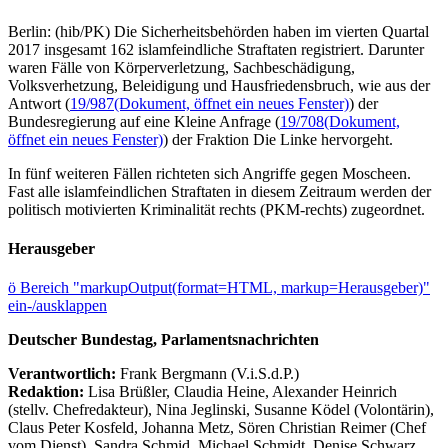
Berlin: (hib/PK) Die Sicherheitsbehörden haben im vierten Quartal
2017 insgesamt 162 islamfeindliche Straftaten registriert. Darunter
waren Fälle von Körperverletzung, Sachbeschädigung,
Volksverhetzung, Beleidigung und Hausfriedensbruch, wie aus der
Antwort (
19/987
(Dokument, öffnet ein neues Fenster)
) der
Bundesregierung auf eine Kleine Anfrage (
19/708
(Dokument,
öffnet ein neues Fenster)
) der Fraktion Die Linke hervorgeht.
In fünf weiteren Fällen richteten sich Angriffe gegen Moscheen.
Fast alle islamfeindlichen Straftaten in diesem Zeitraum werden der
politisch motivierten Kriminalität rechts (PKM-rechts) zugeordnet.
Herausgeber
ö
Bereich "markupOutput(format=HTML, markup=Herausgeber)"
ein-/ausklappen
Deutscher Bundestag, Parlamentsnachrichten
Verantwortlich:
Frank Bergmann (V.i.S.d.P.)
Redaktion:
Lisa Brüßler, Claudia Heine, Alexander Heinrich
(stellv. Chefredakteur), Nina Jeglinski,
Susanne Ködel (Volontärin),
Claus Peter Kosfeld, Johanna Metz, Sören Christian Reimer (Chef
vom Dienst), Sandra Schmid, Michael Schmidt, Denise Schwarz,