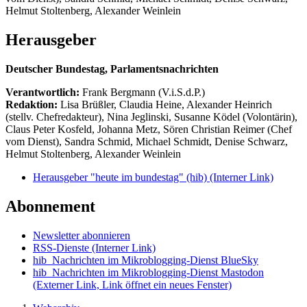
Helmut Stoltenberg, Alexander Weinlein
Herausgeber
Deutscher Bundestag, Parlamentsnachrichten
Verantwortlich:
Frank Bergmann (V.i.S.d.P.)
Redaktion:
Lisa Brüßler, Claudia Heine, Alexander Heinrich
(stellv. Chefredakteur), Nina Jeglinski,
Susanne Ködel (Volontärin),
Claus Peter Kosfeld, Johanna Metz, Sören Christian Reimer (Chef
vom Dienst), Sandra Schmid, Michael Schmidt, Denise Schwarz,
Helmut Stoltenberg, Alexander Weinlein
Herausgeber "heute im bundestag" (hib)
(Interner Link)
Abonnement
Newsletter abonnieren
RSS-Dienste
(Interner Link)
hib_Nachrichten im Mikroblogging-Dienst BlueSky
hib_Nachrichten im Mikroblogging-Dienst Mastodon
(Externer Link, Link öffnet ein neues Fenster)