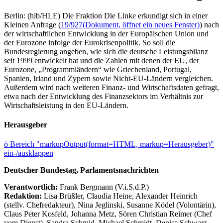
Berlin: (hib/HLE) Die Fraktion Die Linke erkundigt sich in einer
Kleinen Anfrage (
19/927
(Dokument, öffnet ein neues Fenster)
) nach
der wirtschaftlichen Entwicklung in der Europäischen Union und
der Eurozone infolge der Eurokrisenpolitik. So soll die
Bundesregierung angeben, wie sich die deutsche Leistungsbilanz
seit 1999 entwickelt hat und die Zahlen mit denen der EU, der
Eurozone, „Programmländern“ wie Griechenland, Portugal,
Spanien, Irland und Zypern sowie Nicht-EU-Ländern vergleichen.
Außerdem wird nach weiteren Finanz- und Wirtschaftsdaten gefragt,
etwa nach der Entwicklung des Finanzsektors im Verhältnis zur
Wirtschaftsleistung in den EU-Ländern.
Herausgeber
ö
Bereich "markupOutput(format=HTML, markup=Herausgeber)"
ein-/ausklappen
Deutscher Bundestag, Parlamentsnachrichten
Verantwortlich:
Frank Bergmann (V.i.S.d.P.)
Redaktion:
Lisa Brüßler, Claudia Heine, Alexander Heinrich
(stellv. Chefredakteur), Nina Jeglinski,
Susanne Ködel (Volontärin),
Claus Peter Kosfeld, Johanna Metz, Sören Christian Reimer (Chef
vom Dienst), Sandra Schmid, Michael Schmidt, Denise Schwarz,