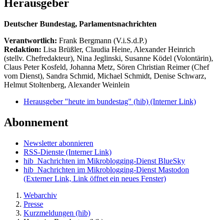
Herausgeber
Deutscher Bundestag, Parlamentsnachrichten
Verantwortlich:
Frank Bergmann (V.i.S.d.P.)
Redaktion:
Lisa Brüßler, Claudia Heine, Alexander Heinrich
(stellv. Chefredakteur), Nina Jeglinski,
Susanne Ködel (Volontärin),
Claus Peter Kosfeld, Johanna Metz, Sören Christian Reimer (Chef
vom Dienst), Sandra Schmid, Michael Schmidt, Denise Schwarz,
Helmut Stoltenberg, Alexander Weinlein
Herausgeber "heute im bundestag" (hib)
(Interner Link)
Abonnement
Newsletter abonnieren
RSS-Dienste
(Interner Link)
hib_Nachrichten im Mikroblogging-Dienst BlueSky
hib_Nachrichten im Mikroblogging-Dienst Mastodon
(Externer Link, Link öffnet ein neues Fenster)
Webarchiv
Presse
Kurzmeldungen (hib)