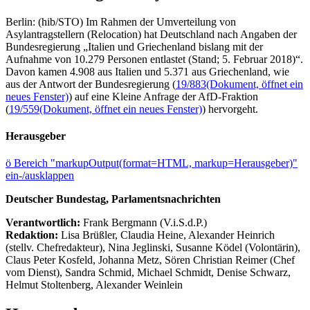
Berlin: (hib/STO) Im Rahmen der Umverteilung von
Asylantragstellern (Relocation) hat Deutschland nach Angaben der
Bundesregierung „Italien und Griechenland bislang mit der
Aufnahme von 10.279 Personen entlastet (Stand; 5. Februar 2018)“.
Davon kamen 4.908 aus Italien und 5.371 aus Griechenland, wie
aus der Antwort der Bundesregierung (
19/883
(Dokument, öffnet ein
neues Fenster)
) auf eine Kleine Anfrage der AfD-Fraktion
(
19/559
(Dokument, öffnet ein neues Fenster)
) hervorgeht.
Herausgeber
ö
Bereich "markupOutput(format=HTML, markup=Herausgeber)"
ein-/ausklappen
Deutscher Bundestag, Parlamentsnachrichten
Verantwortlich:
Frank Bergmann (V.i.S.d.P.)
Redaktion:
Lisa Brüßler, Claudia Heine, Alexander Heinrich
(stellv. Chefredakteur), Nina Jeglinski,
Susanne Ködel (Volontärin),
Claus Peter Kosfeld, Johanna Metz, Sören Christian Reimer (Chef
vom Dienst), Sandra Schmid, Michael Schmidt, Denise Schwarz,
Helmut Stoltenberg, Alexander Weinlein