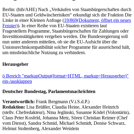
Berlin: (hib/AHE) Nach „Verkäufen von Staatsbürgerschaften durch
EU-Staaten und Geldwäscherisiken“ erkundigt sich die Fraktion Die
Linke in einer Kleinen Anfrage (
19/869
(Dokument, öffnet ein neues
Fenster)
). In einer Reihe von EU-Staaten existieren laut
Fragestellern Programme, Staatsbürgerschaften für Zahlungen oder
Investitionstätigkeiten vergeben werden. Die Bundesregierung soll
nun unter anderem mitteilen, ob sie die EU-Aufsicht über die
Unionsrechtskompatibilität solcher Programme für ausreichend hält,
um missbräuchliche Nutzung zu verhindern.
Herausgeber
ö
Bereich "markupOutput(format=HTML, markup=Herausgeber)"
ein-/ausklappen
Deutscher Bundestag, Parlamentsnachrichten
Verantwortlich:
Frank Bergmann (V.i.S.d.P.)
Redaktion:
Lisa Brüßler, Claudia Heine, Alexander Heinrich
(stellv. Chefredakteur), Nina Jeglinski,
Susanne Ködel (Volontärin),
Claus Peter Kosfeld, Johanna Metz, Sören Christian Reimer (Chef
vom Dienst), Sandra Schmid, Michael Schmidt, Denise Schwarz,
Helmut Stoltenberg, Alexander Weinlein