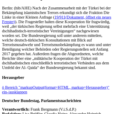
Berlin: (hib/AHE) Nach der Zusammenarbeit mit der Türkei bei der
Bekämpfung islamistischen Terrors erkundigt sich die Fraktion Die
Linke in einer Kleinen Anfrage (
19/911
(Dokument, öffnet ein neues
Fenster)
). Die Fragesteller halten diese Kooperation für fragwürdig,
weil „der türkischen Regierung selbst mehrfach eine Unterstützung
dschihadistisch-terroristischer Vereinigungen“ nachgewiesen
worden sei. Die Bundesregierung soll unter anderem mitteilen,
welche deutsch-türkischen Konsultationen mit Blick auf
Terrorismusabwehr und Terrorismusbekämpfung es wann und unter
Beteiligung welcher Behörden oder Regierungsstellen seit Anfang
2017 gegeben hat. Außerdem fragen die Abgeordneten, welche
Berichte über eine „militärische Kooperation der Türkei mit
dschihadistischen einschließlich terroristischen Verbänden aus dem
Umfeld der Al- Qaida“ der Bundesregierung bekannt sind.
Herausgeber
ö
Bereich "markupOutput(format=HTML, markup=Herausgeber)"
ein-/ausklappen
Deutscher Bundestag, Parlamentsnachrichten
Verantwortlich:
Frank Bergmann (V.i.S.d.P.)
Redaktion:
Lisa Brüßler, Claudia Heine, Alexander Heinrich