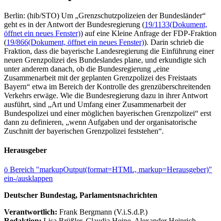
Berlin: (hib/STO) Um „Grenzschutzpolizeien der Bundesländer“
geht es in der Antwort der Bundesregierung (
19/1133
(Dokument,
öffnet ein neues Fenster)
) auf eine Kleine Anfrage der FDP-Fraktion
(
19/866
(Dokument, öffnet ein neues Fenster)
). Darin schrieb die
Fraktion, dass die bayerische Landesregierung die Einführung einer
neuen Grenzpolizei des Bundeslandes plane, und erkundigte sich
unter anderem danach, ob die Bundesregierung „eine
Zusammenarbeit mit der geplanten Grenzpolizei des Freistaats
Bayern“ etwa im Bereich der Kontrolle des grenzüberschreitenden
Verkehrs erwäge. Wie die Bundesregierung dazu in ihrer Antwort
ausführt, sind „Art und Umfang einer Zusammenarbeit der
Bundespolizei und einer möglichen bayerischen Grenzpolizei“ erst
dann zu definieren, „wenn Aufgaben und der organisatorische
Zuschnitt der bayerischen Grenzpolizei feststehen“.
Herausgeber
ö
Bereich "markupOutput(format=HTML, markup=Herausgeber)"
ein-/ausklappen
Deutscher Bundestag, Parlamentsnachrichten
Verantwortlich:
Frank Bergmann (V.i.S.d.P.)
Redaktion:
Lisa Brüßler, Claudia Heine, Alexander Heinrich