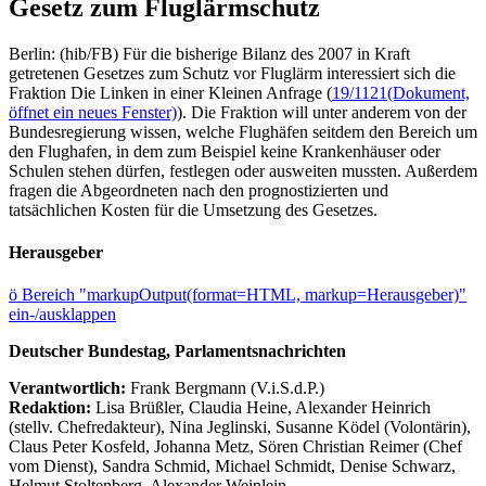
Gesetz zum Fluglärmschutz
Berlin: (hib/FB) Für die bisherige Bilanz des 2007 in Kraft
getretenen Gesetzes zum Schutz vor Fluglärm interessiert sich die
Fraktion Die Linken in einer Kleinen Anfrage (
19/1121
(Dokument,
öffnet ein neues Fenster)
). Die Fraktion will unter anderem von der
Bundesregierung wissen, welche Flughäfen seitdem den Bereich um
den Flughafen, in dem zum Beispiel keine Krankenhäuser oder
Schulen stehen dürfen, festlegen oder ausweiten mussten. Außerdem
fragen die Abgeordneten nach den prognostizierten und
tatsächlichen Kosten für die Umsetzung des Gesetzes.
Herausgeber
ö
Bereich "markupOutput(format=HTML, markup=Herausgeber)"
ein-/ausklappen
Deutscher Bundestag, Parlamentsnachrichten
Verantwortlich:
Frank Bergmann (V.i.S.d.P.)
Redaktion:
Lisa Brüßler, Claudia Heine, Alexander Heinrich
(stellv. Chefredakteur), Nina Jeglinski,
Susanne Ködel (Volontärin),
Claus Peter Kosfeld, Johanna Metz, Sören Christian Reimer (Chef
vom Dienst), Sandra Schmid, Michael Schmidt, Denise Schwarz,
Helmut Stoltenberg, Alexander Weinlein