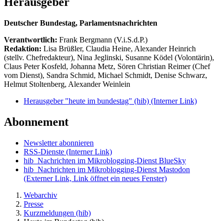
Herausgeber
Deutscher Bundestag, Parlamentsnachrichten
Verantwortlich:
Frank Bergmann (V.i.S.d.P.)
Redaktion:
Lisa Brüßler, Claudia Heine, Alexander Heinrich
(stellv. Chefredakteur), Nina Jeglinski,
Susanne Ködel (Volontärin),
Claus Peter Kosfeld, Johanna Metz, Sören Christian Reimer (Chef
vom Dienst), Sandra Schmid, Michael Schmidt, Denise Schwarz,
Helmut Stoltenberg, Alexander Weinlein
Herausgeber "heute im bundestag" (hib)
(Interner Link)
Abonnement
Newsletter abonnieren
RSS-Dienste
(Interner Link)
hib_Nachrichten im Mikroblogging-Dienst BlueSky
hib_Nachrichten im Mikroblogging-Dienst Mastodon
(Externer Link, Link öffnet ein neues Fenster)
Webarchiv
Presse
Kurzmeldungen (hib)