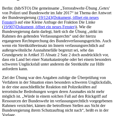
Berlin: (hib/STO) Die gemeinsame „Terrorabwehr-Übung ,Getex'
von Polizei und Bundeswehr im Jahr 2017“ ist Thema der Antwort
der Bundesregierung (
19/1243
(Dokument, öffnet ein neues
Fenster)
) auf eine Kleine Anfrage der Fraktion Die Linke
(
19/907
(Dokument, öffnet ein neues Fenster)
). Wie die
Bundesregierung darin darlegt, hielt sich die Übung „strikt im
Rahmen des geltenden Verfassungsrechts“ und der hierzu
ergangenen Rechtsprechung des Bundesverfassungsgerichts. Auch
wenn ein Streitkräfteeinsatz im Innern verfassungsrechtlich auf
außergewöhnliche Ausnahmefälle begrenzt sei, sehe das
Grundgesetz in Artikel 35 Absatz 2 Satz 2 doch ausdrücklich vor,
dass ein Land bei einer Naturkatastrophe oder bei einem besonders
schweren Unglücksfall unter anderem die Streitkräfte zur Hilfe
anfordern kann.
Ziel der Übung war den Angaben zufolge die Überprüfung von
Verfahren in der Situation eines besonders schweren Unglücksfalls,
in der eine ausschließliche Reaktion mit Polizeikräften auf
terroristische Bedrohungen wegen deren Ausmaßes nicht mehr
möglich ist. „Würde in einem solchen Fall auf den Rückgriff auf
Ressourcen der Bundeswehr im verfassungsrechtlich vorgegebenen
Rahmen verzichtet, kämen die betroffenen Stellen aus Sicht der
Bundesregierung ihrem Schutzauftrag nicht nach“, heißt es in der
Vorlage.