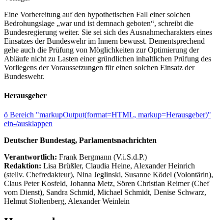
Eine Vorbereitung auf den hypothetischen Fall einer solchen
Bedrohungslage „war und ist demnach geboten“, schreibt die
Bundesregierung weiter. Sie sei sich des Ausnahmecharakters eines
Einsatzes der Bundeswehr im Innern bewusst. Dementsprechend
gehe auch die Prüfung von Möglichkeiten zur Optimierung der
Abläufe nicht zu Lasten einer gründlichen inhaltlichen Prüfung des
Vorliegens der Voraussetzungen für einen solchen Einsatz der
Bundeswehr.
Herausgeber
ö
Bereich "markupOutput(format=HTML, markup=Herausgeber)"
ein-/ausklappen
Deutscher Bundestag, Parlamentsnachrichten
Verantwortlich:
Frank Bergmann (V.i.S.d.P.)
Redaktion:
Lisa Brüßler, Claudia Heine, Alexander Heinrich
(stellv. Chefredakteur), Nina Jeglinski,
Susanne Ködel (Volontärin),
Claus Peter Kosfeld, Johanna Metz, Sören Christian Reimer (Chef
vom Dienst), Sandra Schmid, Michael Schmidt, Denise Schwarz,
Helmut Stoltenberg, Alexander Weinlein