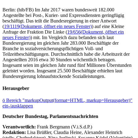
Berlin: (hib/FB) Im Jahr 2017 waren bundesweit 182.000
Angestellte bei Post-, Kurier- und Expressdiensten geringfügig
beschäftigt. Das teilt die Bundesregierung in einer Antwort
(
19/1119
(Dokument, öffnet ein neues Fenster)
) auf eine Kleine
Anfrage der Fraktion Die Linke (
19/656
(Dokument, öffnet ein
neues Fenster)
) mit. Im Vergleich dazu befanden sich laut
Bundesregierung im gleichen Jahr 283.000 Beschäftigte der
Branche in sozialversicherungspflichtigen Voll- und
Teilzeitbeschäftigungen. Durchschnittlich habe die Arbeitszeit der
Angestellten 2016 etwa 30 Stunden wöchentlich betragen.
Insgesamt seien im gleichen Jahr rund fünf Millionen Überstunden
geleistet worden. Insgesamt 25.500 Beschäftigte erhielten laut
Bundesregierung lohnaufstockende Sozialleistungen.
Herausgeber
ö
Bereich "markupOutput(format=HTML, markup=Herausgeber)"
ein-/ausklappen
Deutscher Bundestag, Parlamentsnachrichten
Verantwortlich:
Frank Bergmann (V.i.S.d.P.)
Redaktion:
Lisa Brüßler, Claudia Heine, Alexander Heinrich
(stellv. Chefredakteur), Nina Jeglinski,
Susanne Ködel (Volontärin),