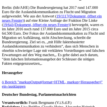
Berlin: (hib/AHE) Die Bundesregierung hat 2017 rund 147.000
Euro für die Auslandskommunikation zu Flucht und Migration
aufgewendet. Wie aus der Antwort (
19/1117
(Dokument, öffnet ein
neues Fenster)
) auf eine Kleine Anfrage der Fraktion Die Linke
(
19/641
(Dokument, öffnet ein neues Fenster)
) hervorgeht, waren es
im Jahre 2016 noch rund 137.000 Euro und im Jahre 2015 circa
64.500 Euro. Der Fokus der Auslandskommunikation zu Flucht und
Migration sei Aufklärung, nicht Abschreckung, schreibt die
Bundesregierung. Ziel sei es, „mit Hilfe faktenbasierter
Auslandskommunikation zu verhindern“, dass sich Menschen in
ohnehin schwieriger Lage mit verklärten Vorstellungen und falschen
Erwartungen auf den Weg machen„. Es gehe dabei auch darum,
“dem falschen Informationsangebot der Schleuser die nötigen
Fakten entgegenzusetzen„.
Herausgeber
ö
Bereich "markupOutput(format=HTML, markup=Herausgeber)"
ein-/ausklappen
Deutscher Bundestag, Parlamentsnachrichten
Verantwortlich:
Frank Bergmann (V.i.S.d.P.)
Redaktion:
Lisa Brüßler, Claudia Heine, Alexander Heinrich