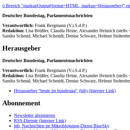
ö
Bereich "markupOutput(format=HTML, markup=Herausgeber)" ein
Deutscher Bundestag, Parlamentsnachrichten
Verantwortlich:
Frank Bergmann (V.i.S.d.P.)
Redaktion:
Lisa Brüßler, Claudia Heine, Alexander Heinrich (stellv.
Sandra Schmid, Michael Schmidt, Denise Schwarz, Helmut Stoltenbe
Herausgeber
Deutscher Bundestag, Parlamentsnachrichten
Verantwortlich:
Frank Bergmann (V.i.S.d.P.)
Redaktion:
Lisa Brüßler, Claudia Heine, Alexander Heinrich (stellv.
Sandra Schmid, Michael Schmidt, Denise Schwarz, Helmut Stoltenbe
Herausgeber "heute im bundestag" (hib)
(Interner Link)
Abonnement
Newsletter abonnieren
RSS-Dienste
(Interner Link)
hib_Nachrichten im Mikroblogging-Dienst BlueSky