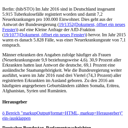
Berlin: (hib/STO) Im Jahr 2016 sind in Deutschland insgesamt
5.915 Tuberkulosefälle registriert worden und damit 7,2
Neuerkrankungen pro 100.000 Einwohner. Dies geht aus der
Antwort der Bundesregierung (
19/1352
(Dokument, öffnet ein neues
Fenster)
) auf eine Kleine Anfrage der AfD-Fraktion
(
19/1077
(Dokument, öffnet ein neues Fenster)
) hervor. Im Jahr 2015
waren es danach 5.828 Fälle, was einer Neuerkrankungsrate von 7,1
entsprach.
Männer erkranken den Angaben zufolge häufiger als Frauen
(Neuerkrankungsrate 9,9 beziehungsweise 4,6). 30,9 Prozent aller
Erkrankten hatten laut Antwort die deutsche, 69,1 Prozent eine
ausländische Staatsangehörigkeit. Wie die Bundesregierung weiter
ausführt, waren im Jahr 2016 rund drei Viertel (74,3 Prozent) aller
registrierten Erkrankten im Ausland geboren. Zu den 2016 am
häufigsten angegebenen Geburtsländern zählten Somalia, Eritrea,
Afghanistan, Syrien und Rumänien.
Herausgeber
ö
Bereich "markupOutput(format=HTML, markup=Herausgeber)"
ein-/ausklappen
Deutscher Bundestag, Parlamentsnachrichten