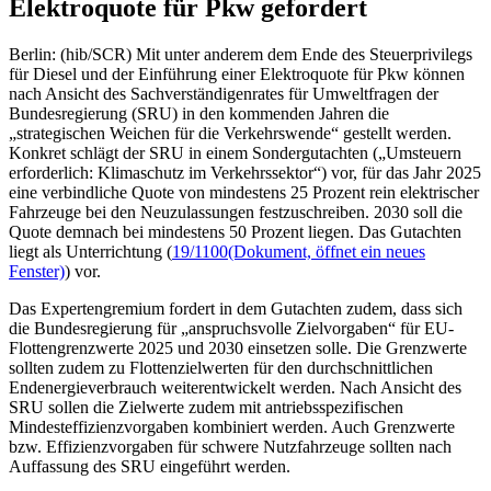
Elektroquote für Pkw gefordert
Berlin: (hib/SCR) Mit unter anderem dem Ende des Steuerprivilegs
für Diesel und der Einführung einer Elektroquote für Pkw können
nach Ansicht des Sachverständigenrates für Umweltfragen der
Bundesregierung (SRU) in den kommenden Jahren die
„strategischen Weichen für die Verkehrswende“ gestellt werden.
Konkret schlägt der SRU in einem Sondergutachten („Umsteuern
erforderlich: Klimaschutz im Verkehrssektor“) vor, für das Jahr 2025
eine verbindliche Quote von mindestens 25 Prozent rein elektrischer
Fahrzeuge bei den Neuzulassungen festzuschreiben. 2030 soll die
Quote demnach bei mindestens 50 Prozent liegen. Das Gutachten
liegt als Unterrichtung (
19/1100
(Dokument, öffnet ein neues
Fenster)
) vor.
Das Expertengremium fordert in dem Gutachten zudem, dass sich
die Bundesregierung für „anspruchsvolle Zielvorgaben“ für EU-
Flottengrenzwerte 2025 und 2030 einsetzen solle. Die Grenzwerte
sollten zudem zu Flottenzielwerten für den durchschnittlichen
Endenergieverbrauch weiterentwickelt werden. Nach Ansicht des
SRU sollen die Zielwerte zudem mit antriebsspezifischen
Mindesteffizienzvorgaben kombiniert werden. Auch Grenzwerte
bzw. Effizienzvorgaben für schwere Nutzfahrzeuge sollten nach
Auffassung des SRU eingeführt werden.