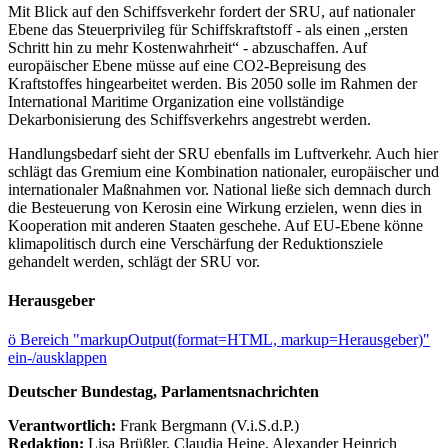
Mit Blick auf den Schiffsverkehr fordert der SRU, auf nationaler
Ebene das Steuerprivileg für Schiffskraftstoff - als einen „ersten
Schritt hin zu mehr Kostenwahrheit“ - abzuschaffen. Auf
europäischer Ebene müsse auf eine CO2-Bepreisung des
Kraftstoffes hingearbeitet werden. Bis 2050 solle im Rahmen der
International Maritime Organization eine vollständige
Dekarbonisierung des Schiffsverkehrs angestrebt werden.
Handlungsbedarf sieht der SRU ebenfalls im Luftverkehr. Auch hier
schlägt das Gremium eine Kombination nationaler, europäischer und
internationaler Maßnahmen vor. National ließe sich demnach durch
die Besteuerung von Kerosin eine Wirkung erzielen, wenn dies in
Kooperation mit anderen Staaten geschehe. Auf EU-Ebene könne
klimapolitisch durch eine Verschärfung der Reduktionsziele
gehandelt werden, schlägt der SRU vor.
Herausgeber
ö
Bereich "markupOutput(format=HTML, markup=Herausgeber)"
ein-/ausklappen
Deutscher Bundestag, Parlamentsnachrichten
Verantwortlich:
Frank Bergmann (V.i.S.d.P.)
Redaktion:
Lisa Brüßler, Claudia Heine, Alexander Heinrich