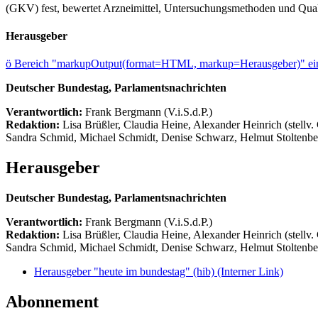
(GKV) fest, bewertet Arzneimittel, Untersuchungsmethoden und Quali
Herausgeber
ö
Bereich "markupOutput(format=HTML, markup=Herausgeber)" ein
Deutscher Bundestag, Parlamentsnachrichten
Verantwortlich:
Frank Bergmann (V.i.S.d.P.)
Redaktion:
Lisa Brüßler, Claudia Heine, Alexander Heinrich (stellv.
Sandra Schmid, Michael Schmidt, Denise Schwarz, Helmut Stoltenbe
Herausgeber
Deutscher Bundestag, Parlamentsnachrichten
Verantwortlich:
Frank Bergmann (V.i.S.d.P.)
Redaktion:
Lisa Brüßler, Claudia Heine, Alexander Heinrich (stellv.
Sandra Schmid, Michael Schmidt, Denise Schwarz, Helmut Stoltenbe
Herausgeber "heute im bundestag" (hib)
(Interner Link)
Abonnement