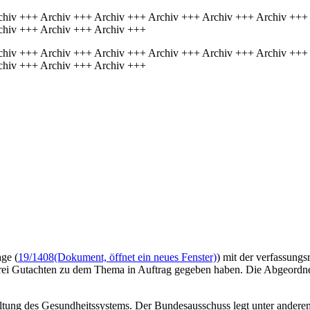
chiv +++ Archiv +++ Archiv +++ Archiv +++ Archiv +++ Archiv +++
chiv +++ Archiv +++ Archiv +++
chiv +++ Archiv +++ Archiv +++ Archiv +++ Archiv +++ Archiv +++
chiv +++ Archiv +++ Archiv +++
age (
19/1408
(Dokument, öffnet ein neues Fenster)
) mit der verfassung
drei Gutachten zu dem Thema in Auftrag gegeben haben. Die Abgeordn
altung des Gesundheitssystems. Der Bundesausschuss legt unter ander