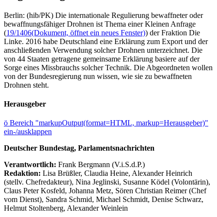
Berlin: (hib/PK) Die internationale Regulierung bewaffneter oder
bewaffnungsfähiger Drohnen ist Thema einer Kleinen Anfrage
(
19/1406
(Dokument, öffnet ein neues Fenster)
) der Fraktion Die
Linke. 2016 habe Deutschland eine Erklärung zum Export und der
anschließenden Verwendung solcher Drohnen unterzeichnet. Die
von 44 Staaten getragene gemeinsame Erklärung basiere auf der
Sorge eines Missbrauchs solcher Technik. Die Abgeordneten wollen
von der Bundesregierung nun wissen, wie sie zu bewaffneten
Drohnen steht.
Herausgeber
ö
Bereich "markupOutput(format=HTML, markup=Herausgeber)"
ein-/ausklappen
Deutscher Bundestag, Parlamentsnachrichten
Verantwortlich:
Frank Bergmann (V.i.S.d.P.)
Redaktion:
Lisa Brüßler, Claudia Heine, Alexander Heinrich
(stellv. Chefredakteur), Nina Jeglinski,
Susanne Ködel (Volontärin),
Claus Peter Kosfeld, Johanna Metz, Sören Christian Reimer (Chef
vom Dienst), Sandra Schmid, Michael Schmidt, Denise Schwarz,
Helmut Stoltenberg, Alexander Weinlein