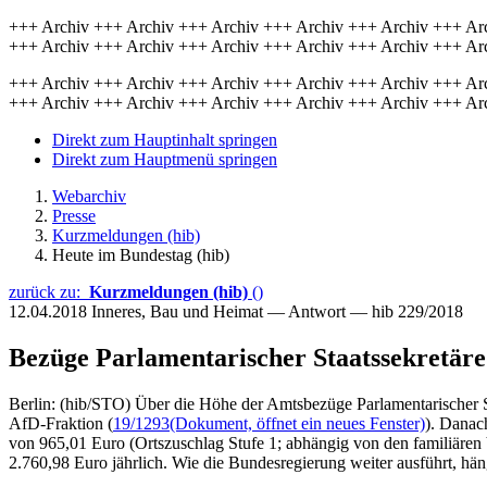
+++ Archiv +++ Archiv +++ Archiv +++ Archiv +++ Archiv +++ Ar
+++ Archiv +++ Archiv +++ Archiv +++ Archiv +++ Archiv +++ Ar
+++ Archiv +++ Archiv +++ Archiv +++ Archiv +++ Archiv +++ Ar
+++ Archiv +++ Archiv +++ Archiv +++ Archiv +++ Archiv +++ Ar
Direkt zum Hauptinhalt springen
Direkt zum Hauptmenü springen
Webarchiv
Presse
Kurzmeldungen (hib)
Heute im Bundestag (hib)
zurück zu:
Kurzmeldungen (hib)
()
12.04.2018
Inneres, Bau und Heimat — Antwort — hib 229/2018
Bezüge Parlamentarischer Staatssekretäre
Berlin: (hib/STO) Über die Höhe der Amtsbezüge Parlamentarischer St
AfD-Fraktion (
19/1293
(Dokument, öffnet ein neues Fenster)
). Danac
von 965,01 Euro (Ortszuschlag Stufe 1; abhängig von den familiären 
2.760,98 Euro jährlich. Wie die Bundesregierung weiter ausführt, hä