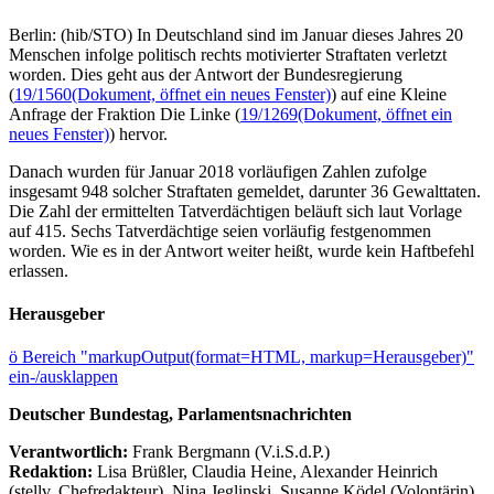
Berlin: (hib/STO) In Deutschland sind im Januar dieses Jahres 20
Menschen infolge politisch rechts motivierter Straftaten verletzt
worden. Dies geht aus der Antwort der Bundesregierung
(
19/1560
(Dokument, öffnet ein neues Fenster)
) auf eine Kleine
Anfrage der Fraktion Die Linke (
19/1269
(Dokument, öffnet ein
neues Fenster)
) hervor.
Danach wurden für Januar 2018 vorläufigen Zahlen zufolge
insgesamt 948 solcher Straftaten gemeldet, darunter 36 Gewalttaten.
Die Zahl der ermittelten Tatverdächtigen beläuft sich laut Vorlage
auf 415. Sechs Tatverdächtige seien vorläufig festgenommen
worden. Wie es in der Antwort weiter heißt, wurde kein Haftbefehl
erlassen.
Herausgeber
ö
Bereich "markupOutput(format=HTML, markup=Herausgeber)"
ein-/ausklappen
Deutscher Bundestag, Parlamentsnachrichten
Verantwortlich:
Frank Bergmann (V.i.S.d.P.)
Redaktion:
Lisa Brüßler, Claudia Heine, Alexander Heinrich
(stellv. Chefredakteur), Nina Jeglinski,
Susanne Ködel (Volontärin),