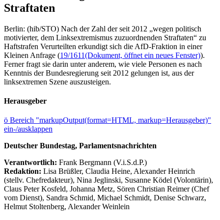
Straftaten
Berlin: (hib/STO) Nach der Zahl der seit 2012 „wegen politisch
motivierter, dem Linksextremismus zuzuordnenden Straftaten“ zu
Haftstrafen Verurteilten erkundigt sich die AfD-Fraktion in einer
Kleinen Anfrage (
19/1611
(Dokument, öffnet ein neues Fenster)
).
Ferner fragt sie darin unter anderem, wie viele Personen es nach
Kenntnis der Bundesregierung seit 2012 gelungen ist, aus der
linksextremen Szene auszusteigen.
Herausgeber
ö
Bereich "markupOutput(format=HTML, markup=Herausgeber)"
ein-/ausklappen
Deutscher Bundestag, Parlamentsnachrichten
Verantwortlich:
Frank Bergmann (V.i.S.d.P.)
Redaktion:
Lisa Brüßler, Claudia Heine, Alexander Heinrich
(stellv. Chefredakteur), Nina Jeglinski,
Susanne Ködel (Volontärin),
Claus Peter Kosfeld, Johanna Metz, Sören Christian Reimer (Chef
vom Dienst), Sandra Schmid, Michael Schmidt, Denise Schwarz,
Helmut Stoltenberg, Alexander Weinlein