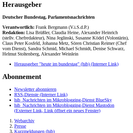
Herausgeber
Deutscher Bundestag, Parlamentsnachrichten
Verantwortlich:
Frank Bergmann (V.i.S.d.P.)
Redaktion:
Lisa Brüßler, Claudia Heine, Alexander Heinrich
(stellv. Chefredakteur), Nina Jeglinski,
Susanne Ködel (Volontärin),
Claus Peter Kosfeld, Johanna Metz, Sören Christian Reimer (Chef
vom Dienst), Sandra Schmid, Michael Schmidt, Denise Schwarz,
Helmut Stoltenberg, Alexander Weinlein
Herausgeber "heute im bundestag" (hib)
(Interner Link)
Abonnement
Newsletter abonnieren
RSS-Dienste
(Interner Link)
hib_Nachrichten im Mikroblogging-Dienst BlueSky
hib_Nachrichten im Mikroblogging-Dienst Mastodon
(Externer Link, Link öffnet ein neues Fenster)
Webarchiv
Presse
Kurzmeldungen (hib)