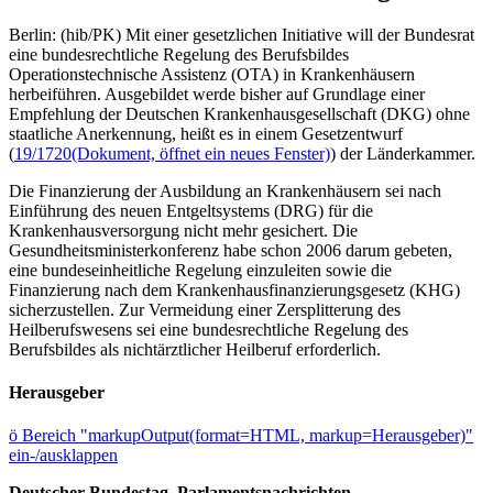
Berlin: (hib/PK) Mit einer gesetzlichen Initiative will der Bundesrat
eine bundesrechtliche Regelung des Berufsbildes
Operationstechnische Assistenz (OTA) in Krankenhäusern
herbeiführen. Ausgebildet werde bisher auf Grundlage einer
Empfehlung der Deutschen Krankenhausgesellschaft (DKG) ohne
staatliche Anerkennung, heißt es in einem Gesetzentwurf
(
19/1720
(Dokument, öffnet ein neues Fenster)
) der Länderkammer.
Die Finanzierung der Ausbildung an Krankenhäusern sei nach
Einführung des neuen Entgeltsystems (DRG) für die
Krankenhausversorgung nicht mehr gesichert. Die
Gesundheitsministerkonferenz habe schon 2006 darum gebeten,
eine bundeseinheitliche Regelung einzuleiten sowie die
Finanzierung nach dem Krankenhausfinanzierungsgesetz (KHG)
sicherzustellen. Zur Vermeidung einer Zersplitterung des
Heilberufswesens sei eine bundesrechtliche Regelung des
Berufsbildes als nichtärztlicher Heilberuf erforderlich.
Herausgeber
ö
Bereich "markupOutput(format=HTML, markup=Herausgeber)"
ein-/ausklappen
Deutscher Bundestag, Parlamentsnachrichten