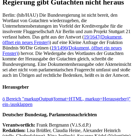
Regierung gibt Gutachten nicht heraus
Berlin: (hib/HAU) Die Bundesregierung ist nicht bereit, den
Wortlaut von Gutachten wiederzugeben, die
Unternehmensberatungen im Vorfeld der Kreditvergabe für die
insolvente Fluggesellschaft Air Berlin und zum Projekt Stuttgart 21
verfasst haben. Das geht aus der Antwort (
19/1647
(Dokument,
öffnet ein neues Fenster)
) auf eine Kleine Anfrage der Fraktion
Bündnis 90/Die Grünen (
19/1496
(Dokument, öffnet ein neues
Fenster)
) hervor. Die Wiedergabe des Wortlautes der Gutachten
komme der Herausgabe der Gutachten gleich, schreibt die
Bundesregierung. Eine Dokumentenherausgabe oder Akteneinsicht
sei aber nicht vom parlamentarischen Fragerecht umfasst und stoße
auch im Übrigen auf rechtliche Bedenken, heißt es in der Antwort.
Herausgeber
ö
Bereich "markupOutput(format=HTML, markup=Herausgeber)"
ein-/ausklappen
Deutscher Bundestag, Parlamentsnachrichten
Verantwortlich:
Frank Bergmann (V.i.S.d.P.)
Redaktion:
Lisa Brüßler, Claudia Heine, Alexander Heinrich
(stellv. Chefredakteur), Nina Jeglinski,
Susanne Ködel (Volontärin),